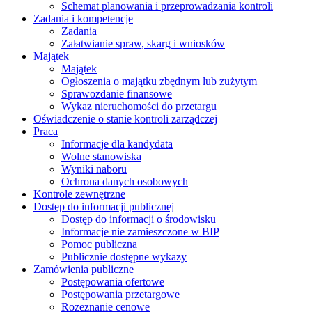
Schemat planowania i przeprowadzania kontroli
Zadania i kompetencje
Zadania
Załatwianie spraw, skarg i wniosków
Majątek
Majątek
Ogłoszenia o majątku zbędnym lub zużytym
Sprawozdanie finansowe
Wykaz nieruchomości do przetargu
Oświadczenie o stanie kontroli zarządczej
Praca
Informacje dla kandydata
Wolne stanowiska
Wyniki naboru
Ochrona danych osobowych
Kontrole zewnętrzne
Dostęp do informacji publicznej
Dostęp do informacji o środowisku
Informacje nie zamieszczone w BIP
Pomoc publiczna
Publicznie dostępne wykazy
Zamówienia publiczne
Postępowania ofertowe
Postępowania przetargowe
Rozeznanie cenowe