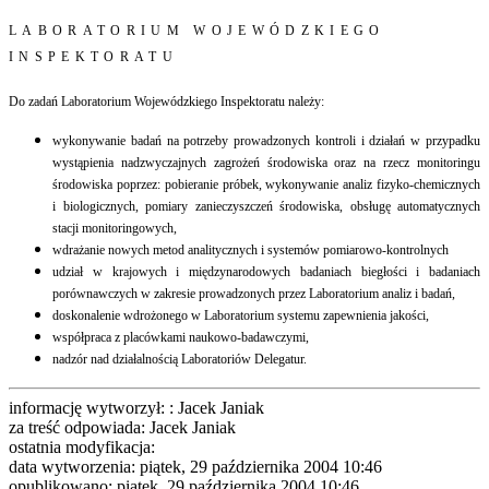
LABORATORIUM WOJEWÓDZKIEGO
INSPEKTORATU
Do zadań Laboratorium Wojewódzkiego Inspektoratu należy:
wykonywanie badań na potrzeby prowadzonych kontroli i działań w przypadku
wystąpienia nadzwyczajnych zagrożeń środowiska oraz na rzecz monitoringu
środowiska poprzez:
pobieranie próbek,
wykonywanie analiz fizyko-chemicznych
i biologicznych, pomiary zanieczyszczeń środowiska, obsługę automatycznych
stacji monitoringowych,
wdrażanie nowych metod analitycznych i systemów pomiarowo-kontrolnych
udział w krajowych i międzynarodowych badaniach biegłości i badaniach
porównawczych w zakresie prowadzonych przez Laboratorium analiz i badań,
doskonalenie wdrożonego w Laboratorium systemu zapewnienia jakości,
współpraca z placówkami naukowo-badawczymi,
nadzór nad działalnością Laboratoriów Delegatur.
informację wytworzył: : Jacek Janiak
za treść odpowiada: Jacek Janiak
ostatnia modyfikacja:
data wytworzenia: piątek, 29 października 2004 10:46
opublikowano: piątek, 29 października 2004 10:46