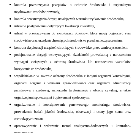
kontrola przestrzegania przepisów o ochronie środowiska i racjonalnym
użytkowaniu zasobów przyrody,
kontrola przestrzegania decyzji ustalających warunki użytkowania środowiska,
udział w postępowaniu dotyczącym lokalizacji inwestycji,
udział w przekazywaniu do eksploatacji obiektów, które mogą pogorszyć stan
środowiska oraz urządzeń chroniących środowisko przed zanieczyszczeniem,
kontrola eksploatacji urządzeń chroniących środowisko przed zanieczyszczeniem,
podejmowanie decyzji wstrzymujących działalność prowadzoną z naruszeniem
wymagań związanych z ochroną środowiska lub naruszeniem warunków
korzystania ze środowiska,
współdziałanie w zakresie ochrony środowiska z innymi organami kontrolnymi,
organami ścigania i wymiaru sprawiedliwości oraz organami administracji
państwowej i rządowej, samorządu terytorialnego i obrony cywilnej, a także
organizacjami społecznymi i opiekunami społecznymi,
organizowanie i koordynowanie państwowego monitoringu środowiska,
prowadzenie badań jakości środowiska, obserwacji i oceny jego stanu oraz
zachodzących zmian,
opracowywanie i wdrażanie metod analityczno-badawczych i kontrolno-
pomiarowych,