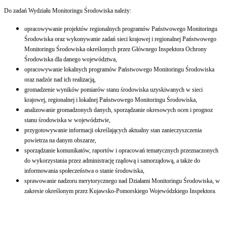
Do zadań Wydziału Monitoringu Środowiska należy:
opracowywanie projektów regionalnych programów Państwowego Monitoringu
Środowiska oraz wykonywanie zadań sieci krajowej i regionalnej Państwowego
Monitoringu Środowiska określonych przez Głównego Inspektora Ochrony
Środowiska dla danego województwa,
opracowywanie lokalnych programów Państwowego Monitoringu Środowiska
oraz nadzór nad ich realizacją,
gromadzenie wyników pomiarów stanu środowiska uzyskiwanych w sieci
krajowej, regionalnej i lokalnej Państwowego Monitoringu Środowiska,
analizowanie gromadzonych danych, sporządzanie okresowych ocen i prognoz
stanu środowiska w województwie,
przygotowywanie informacji określających aktualny stan zanieczyszczenia
powietrza na danym obszarze,
sporządzanie komunikatów, raportów i opracowań tematycznych przeznaczonych
do wykorzystania przez administrację rządową i samorządową, a także do
informowania społeczeństwa o stanie środowiska,
sprawowanie nadzoru merytorycznego nad Działami Monitoringu Środowiska, w
zakresie określonym przez Kujawsko-Pomorskiego Wojewódzkiego Inspektora.