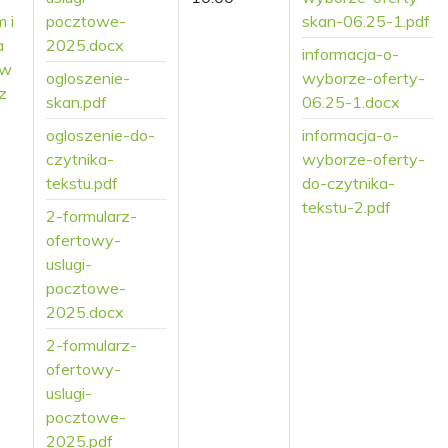
 i
pocztowe-
skan-06.25-1.pdf
a
2025.docx
informacja-o-
 w
ogloszenie-
wyborze-oferty-
z
skan.pdf
06.25-1.docx
ogloszenie-do-
informacja-o-
czytnika-
wyborze-oferty-
tekstu.pdf
do-czytnika-
tekstu-2.pdf
2-formularz-
ofertowy-
uslugi-
pocztowe-
2025.docx
2-formularz-
ofertowy-
uslugi-
pocztowe-
2025.pdf