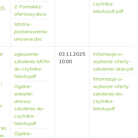
czytnika-
2-Formularz-
OŚ
tekstu.pdf.pdf
ofertowy.docx
Istotne-
postanowienia-
umowne.doc
ie
ogloszenie-
03.11.2025
Informacja-o-
szkolenia-MON-
10:00
wyborze-oferty-
do-czytnika-
szkolenia-skan.pdf
tekstu.pdf
Informacja-o-
i
Ogolne-
wyborze-oferty-
warunki-
szkolenia-do-
umowy-
czytnika-
m
szkolenia-do-
tekstu.pdf
czytnika-
i
tekstu.pdf
nia
Ogolne-
 w