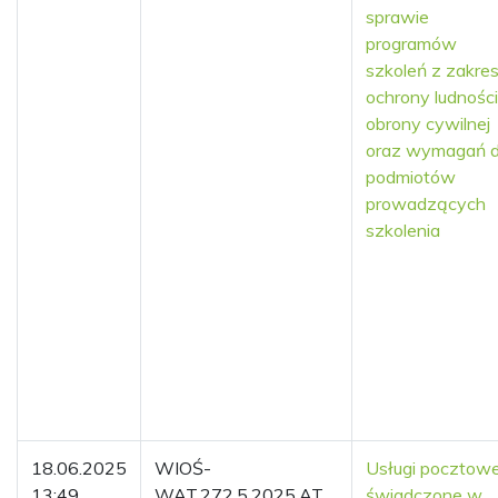
sprawie
programów
szkoleń z zakre
ochrony ludności 
obrony cywilnej
oraz wymagań d
podmiotów
prowadzących
szkolenia
18.06.2025
WIOŚ-
Usługi pocztow
13:49
WAT.272.5.2025.AT
świadczone w