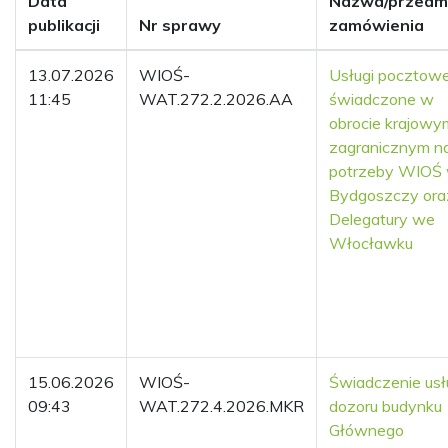
Data
Nazwa/przedm
publikacji
Nr sprawy
zamówienia
13.07.2026
WIOŚ-
Usługi pocztow
11:45
WAT.272.2.2026.AA
świadczone w
obrocie krajowym
zagranicznym n
potrzeby WIOŚ
Bydgoszczy ora
Delegatury we
Włocławku
15.06.2026
WIOŚ-
Świadczenie usł
09:43
WAT.272.4.2026.MKR
dozoru budynku
Głównego