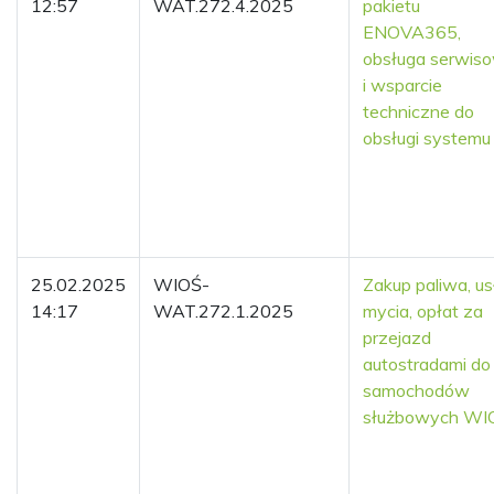
12:57
WAT.272.4.2025
pakietu
ENOVA365,
obsługa serwis
i wsparcie
techniczne do
obsługi systemu
25.02.2025
WIOŚ-
Zakup paliwa, us
14:17
WAT.272.1.2025
mycia, opłat za
przejazd
autostradami do
samochodów
służbowych WI