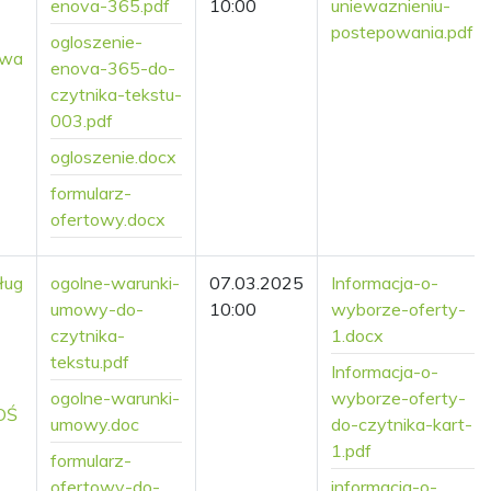
enova-365.pdf
10:00
uniewaznieniu-
postepowania.pdf
ogloszenie-
owa
enova-365-do-
czytnika-tekstu-
003.pdf
ogloszenie.docx
formularz-
ofertowy.docx
ług
ogolne-warunki-
07.03.2025
Informacja-o-
umowy-do-
10:00
wyborze-oferty-
czytnika-
1.docx
tekstu.pdf
Informacja-o-
ogolne-warunki-
wyborze-oferty-
OŚ
umowy.doc
do-czytnika-kart-
1.pdf
formularz-
ofertowy-do-
informacja-o-