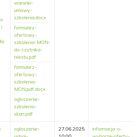
warunki-
umowy-
szkolenia.docx
su
i
formularz-
ofertowy-
la
szkolenia-MON-
do-czytnika-
tekstu.pdf
formularz-
ofertowy-
szkolenia-
MON.pdf.docx
ogloszenie-
szkolenia-
skan.pdf
e
ogloszenie-
27.06.2025
informacja-o-
uslugi-
10:00
wyborze-oferty-