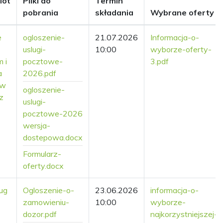
iot
Pliki do
Termin
pobrania
składania
Wybrane oferty
e
ogloszenie-
21.07.2026
Informacja-o-
uslugi-
10:00
wyborze-oferty-
 i
pocztowe-
3.pdf
a
2026.pdf
 w
ogloszenie-
z
uslugi-
pocztowe-2026
wersja-
dostepowa.docx
Formularz-
oferty.docx
ug
Ogloszenie-o-
23.06.2026
informacja-o-
zamowieniu-
10:00
wyborze-
dozor.pdf
najkorzystniejszej-