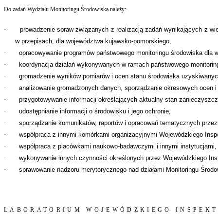
Do zadań Wydziału Monitoringu Środowiska należy:
·
prowadzenie spraw związanych z realizacją zadań wynikających z wi
w przepisach, dla województwa kujawsko-pomorskiego,
·
opracowywanie programów państwowego monitoringu środowiska dla w
·
koordynacja działań wykonywanych w ramach państwowego monitorin
·
gromadzenie wyników pomiarów i ocen stanu środowiska uzyskiwanych
·
analizowanie gromadzonych danych, sporządzanie okresowych ocen i
·
przygotowywanie informacji określających aktualny stan zanieczyszc
·
udostępnianie informacji o środowisku i jego ochronie,
·
sporządzanie komunikatów, raportów i opracowań tematycznych przez
·
współpraca z innymi komórkami organizacyjnymi Wojewódzkiego Inspe
·
współpraca z placówkami naukowo-badawczymi i innymi instytucjami,
·
wykonywanie innych czynności określonych przez Wojewódzkiego Ins
·
sprawowanie nadzoru merytorycznego nad działami Monitoringu Środo
LABORATORIUM WOJEWÓDZKIEGO INSPEK