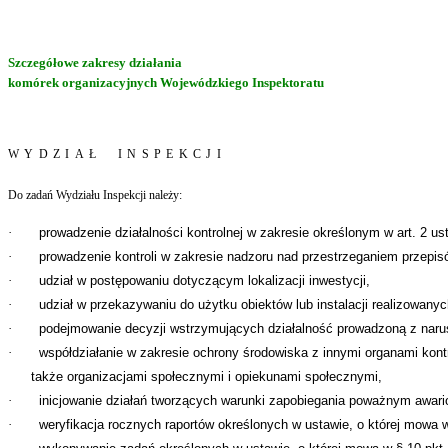
Szczegółowe zakresy działania
komórek organizacyjnych Wojewódzkiego Inspektoratu
WYDZIAŁ INSPEKCJI
Do zadań Wydziału Inspekcji należy:
·
prowadzenie działalności kontrolnej w zakresie określonym w art. 2 ust
·
prowadzenie kontroli w zakresie nadzoru nad przestrzeganiem przepi
·
udział w postępowaniu dotyczącym lokalizacji inwestycji,
·
udział w przekazywaniu do użytku obiektów lub instalacji realizowan
·
podejmowanie decyzji wstrzymujących działalność prowadzoną z nar
·
współdziałanie w zakresie ochrony środowiska z innymi organami kontr
także organizacjami społecznymi i opiekunami społecznymi,
·
inicjowanie działań tworzących warunki zapobiegania poważnym awari
·
weryfikacja rocznych raportów określonych w ustawie, o której mowa w