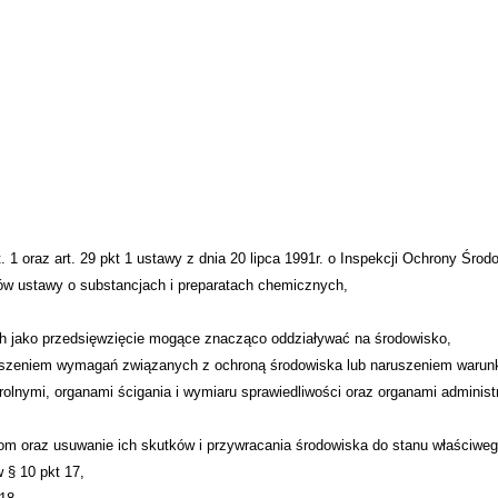
. 1 oraz art. 29 pkt 1 ustawy z dnia 20 lipca 1991r. o Inspekcji Ochrony Środ
sów ustawy o substancjach i preparatach chemicznych,
ych jako przedsięwzięcie mogące znacząco oddziaływać na środowisko,
uszeniem wymagań związanych z ochroną środowiska lub naruszeniem warunk
olnymi, organami ścigania i wymiaru sprawiedliwości oraz organami administra
om oraz usuwanie ich skutków i przywracania środowiska do stanu właściweg
 § 10 pkt 17,