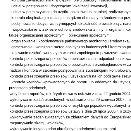
·
kontrola zawartości siarki w ciężkim oleju opałowym stosowanym w in
·
udział w postępowaniu dotyczącym lokalizacji inwestycji,
·
udział w przekazywaniu do użytku obiektów lub instalacji realizowan
·
kontrola eksploatacji instalacji i urządzeń chroniących środowisko p
·
podejmowanie decyzji wstrzymujących działalność prowadzoną z nar
·
współdziałanie w zakresie ochrony środowiska z innymi organami kont
także organizacjami społecznymi i opiekunami społecznymi,
·
organizowanie i koordynowanie państwowego monitoringu środowiska, 
·
opracowanie i wdrażanie metod analityczno-badawczych i kontrolno-p
·
inicjowanie działań tworzących warunki zapobiegania poważnym awario
·
kontrola przestrzegania przepisów o opakowaniach i odpadach opakow
·
kontrola przestrzegania przepisów o obowiązkach przedsiębiorców w za
·
nadzór i kontrola w zakresie postępowania z substancjami kontrolowany
·
kontrola przestrzegania przepisów i uzyskanych na ich podstawie zezw
·
kontrola wyrobów wprowadzonych do obrotu lub oddanych do użytku,
przepisach odrębnych,
·
weryfikacja raportów, o których mowa w ustawie z dnia 22 grudnia 2004 
·
wykonywanie zadań określonych w ustawie z dnia 29 czerwca 2007 r. 
·
kontrola przestrzegania przepisów o recyklingu pojazdów wycofanych z 
·
kontrola przestrzegania przepisów ustawy z dnia 29 lipca 2005 r. o zuży
·
wykonywanie zadań związanych ze zbieraniem danych do Europejskiego
·
rozpatrywanie skarg i wniosków,
·
wykonywanie innych zadań określonych odrębnymi przepisami.