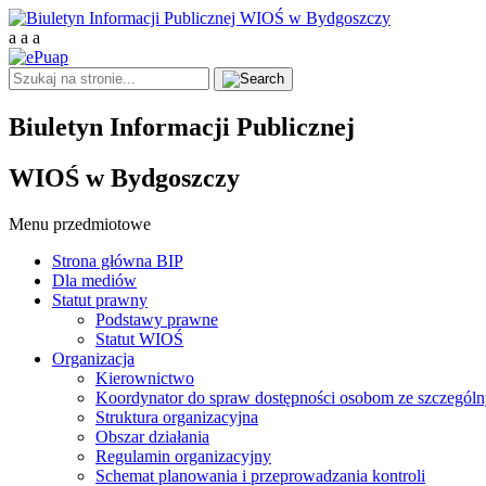
a
a
a
Biuletyn Informacji Publicznej
WIOŚ w Bydgoszczy
Menu przedmiotowe
Strona główna BIP
Dla mediów
Statut prawny
Podstawy prawne
Statut WIOŚ
Organizacja
Kierownictwo
Koordynator do spraw dostępności osobom ze szczegól
Struktura organizacyjna
Obszar działania
Regulamin organizacyjny
Schemat planowania i przeprowadzania kontroli