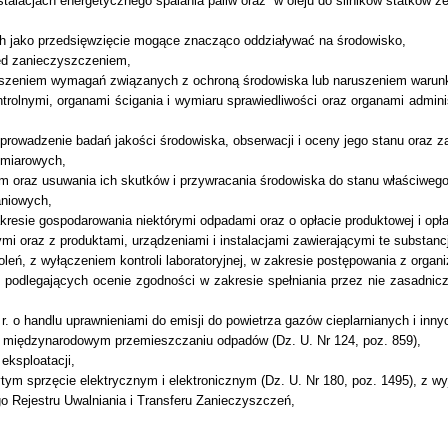
stalacjach energetycznego spalania paliw oraz
w oleju do silników statków że
ych jako przedsięwzięcie mogące znacząco oddziaływać na środowisko,
rzed zanieczyszczeniem,
uszeniem wymagań związanych z ochroną środowiska lub naruszeniem warunk
rolnymi, organami ścigania i wymiaru sprawiedliwości oraz organami administ
prowadzenie badań jakości środowiska, obserwacji i oceny jego stanu oraz 
omiarowych,
m oraz usuwania ich skutków i przywracania środowiska do stanu właściwego
aniowych,
kresie gospodarowania niektórymi odpadami oraz o opłacie produktowej i opł
mi oraz z produktami, urządzeniami i instalacjami zawierającymi te substanc
oleń, z wyłączeniem kontroli laboratoryjnej, w zakresie postępowania z org
 podlegających ocenie zgodności w zakresie spełniania przez nie zasadni
r. o handlu uprawnieniami do emisji do powietrza gazów cieplarnianych i innyc
o międzynarodowym przemieszczaniu odpadów (Dz. U. Nr 124, poz. 859),
eksploatacji,
tym sprzęcie elektrycznym i elektronicznym (Dz. U. Nr 180, poz. 1495), z wyją
 Rejestru Uwalniania i Transferu Zanieczyszczeń,