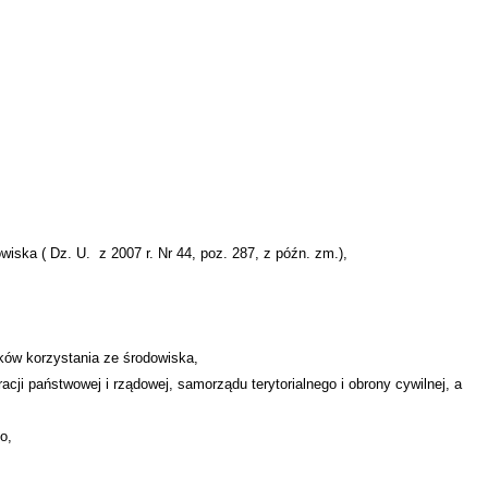
owiska ( Dz. U.
z 2007 r. Nr 44, poz. 287, z późn. zm.),
ów korzystania ze środowiska,
cji państwowej i rządowej, samorządu terytorialnego i obrony cywilnej, a
o,