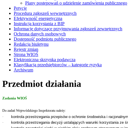
Plany postępowań o udzielenie zamówienia publicznego
Petycje
Procedura zgłoszeń wewnętrznych
Efektywność energetyczna
Instrukcja korzystania z BIP
Informacje dotyczące przyjmowania zgłoszeń zewnętrznych
Ochrona danych osobowych
Dostępność podmiotu publicznego
Redakcja biuletynu
Rejestr zmian
Strona WIOŚ
Elektroniczna skrzynka podawcza
Klasyfikacja przedsiębiorców – kategorie ryzyka
Archiwum
Przedmiot działania
Zadania WIOŚ
Do zadań Wojewódzkiego Inspektoratu należy:
·
kontrola przestrzegania przepisów o ochronie środowiska i racjonaln
·
kontrola przestrzegania decyzji ustalających warunki korzystania ze 