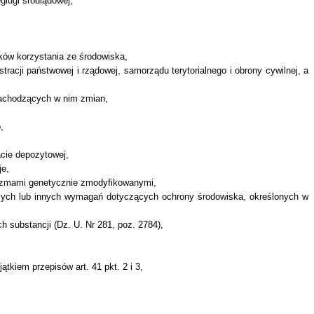
glugi śródlądowej,
ów korzystania ze środowiska,
racji państwowej i rządowej, samorządu terytorialnego i obrony cywilnej, a
zachodzących w nim zmian,
,
acie depozytowej,
je,
anizmami genetycznie zmodyfikowanymi,
czych lub innych wymagań dotyczących ochrony środowiska, określonych w
h substancji (Dz. U. Nr 281, poz. 2784),
tkiem przepisów art. 41 pkt. 2 i 3,