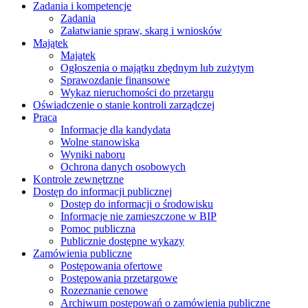
Zadania i kompetencje
Zadania
Załatwianie spraw, skarg i wniosków
Majątek
Majątek
Ogłoszenia o majątku zbędnym lub zużytym
Sprawozdanie finansowe
Wykaz nieruchomości do przetargu
Oświadczenie o stanie kontroli zarządczej
Praca
Informacje dla kandydata
Wolne stanowiska
Wyniki naboru
Ochrona danych osobowych
Kontrole zewnętrzne
Dostęp do informacji publicznej
Dostęp do informacji o środowisku
Informacje nie zamieszczone w BIP
Pomoc publiczna
Publicznie dostępne wykazy
Zamówienia publiczne
Postępowania ofertowe
Postępowania przetargowe
Rozeznanie cenowe
Archiwum postępowań o zamówienia publiczne