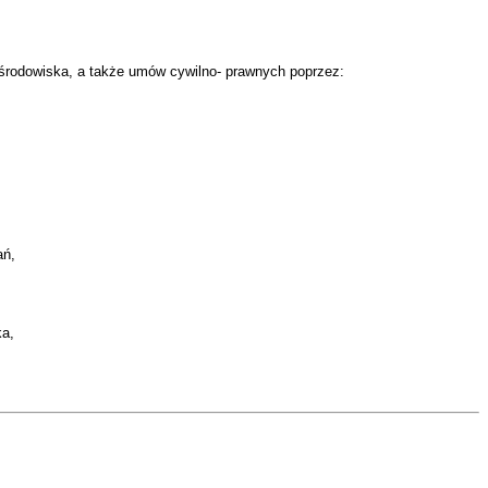
 środowiska, a także umów cywilno- prawnych poprzez:
ań,
ka,