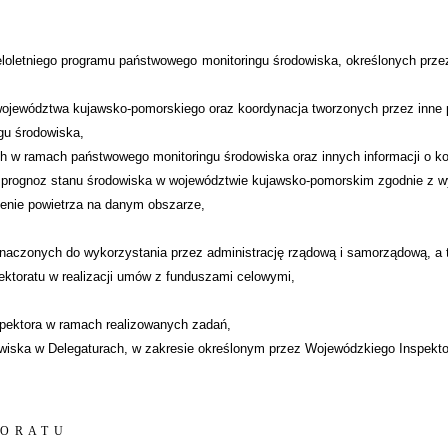
eloletniego programu państwowego monitoringu środowiska, określonych prz
ojewództwa kujawsko-pomorskiego oraz koordynacja tworzonych przez inne 
gu środowiska,
 w ramach państwowego monitoringu środowiska oraz innych informacji o ko
 prognoz stanu środowiska w województwie kujawsko-pomorskim zgodnie z w
zenie powietrza na danym obszarze,
naczonych do wykorzystania przez administrację rządową i samorządową, a t
ktoratu w realizacji umów z funduszami celowymi,
pektora w ramach realizowanych zadań,
wiska w Delegaturach, w zakresie określonym przez Wojewódzkiego Inspekto
TORATU