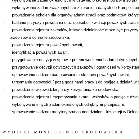
·
wykonywanie zadań określonych w ustawie, o której mowa w § 10 pkt 
·
wykonywanie zadań związanych ze zbieraniem danych do Europejskiego
·
prowadzenie szkoleń dla organów administracji oraz podmiotów, który
·
badanie przyczyn powstania oraz sposobu likwidacji poważnych awarii
·
prowadzenie rejestru zakładów, których działalność może być przyczy
przepisów o ochronie środowiska,
·
prowadzenie rejestru poważnych awarii,
·
identyfikacja poważnych awarii,
·
przygotowanie decyzji w sprawie przeprowadzenia badań dotyczących 
·
przygotowanie decyzji dotyczących zakazów i ograniczeń w korzystan
·
sprawowanie nadzoru nad usuwaniem skutków poważnych awarii,
·
utrzymanie gotowości ( poza godzinami pracy ) do podjęcia działań w 
·
prowadzenie wojewódzkiej bazy korzystania ze środowiska,
·
prowadzenie rejestru i rozpatrywanie skarg i wniosków o podjęcie dz
·
wykonywane innych zadań określonych odrębnymi przepisami,
·
sprawowanie nadzoru merytorycznego nad działami Inspekcji w Deleg
WYDZIAŁ MONITORINGU ŚRODOWISKA