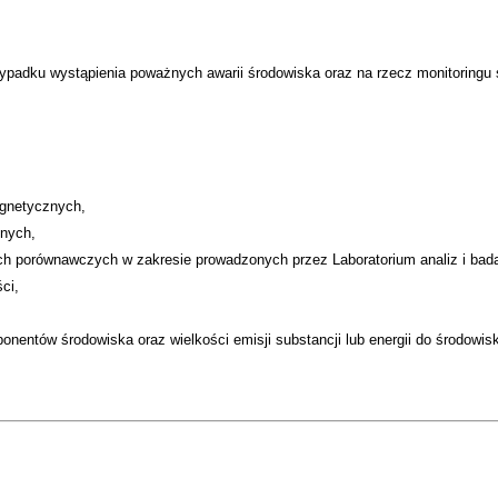
zypadku wystąpienia poważnych awarii środowiska oraz na rzecz monitoringu
gnetycznych,
lnych,
ach porównawczych w zakresie prowadzonych przez Laboratorium analiz i bad
ci,
nentów środowiska oraz wielkości emisji substancji lub energii do środowis