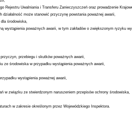
18,
 Rejestru Uwalniania i Transferu Zanieczyszczeń oraz prowadzenie Krajowe
ch działalność może stanowić przyczynę powstania poważnej awarii,
 dla środowiska,
ną wystąpienia poważnych awarii, w tym zakładów o zwiększonym ryzyku wyst
przyczyn, przebiegu i skutków poważnych awarii,
iu ze środowiska w przypadku wystąpienia poważnych awarii,
przypadku wystąpienia poważnej awarii,
iałań w związku ze stwierdzonym naruszeniem przepisów ochrony środowiska,
aturach w zakresie określonym przez Wojewódzkiego Inspektora.