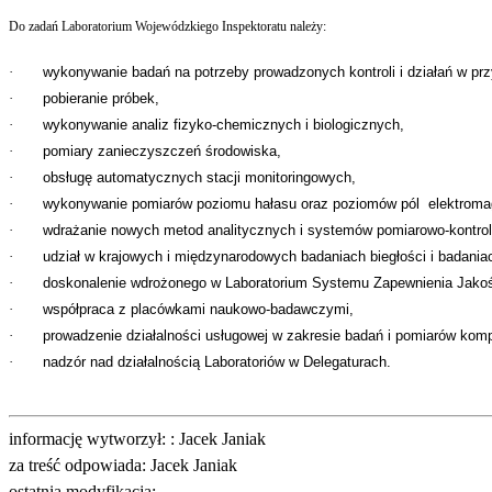
Do zadań Laboratorium Wojewódzkiego Inspektoratu należy:
·
wykonywanie badań na potrzeby prowadzonych kontroli i działań w pr
·
pobieranie próbek,
·
wykonywanie analiz fizyko-chemicznych i biologicznych,
·
pomiary zanieczyszczeń środowiska,
·
obsługę automatycznych stacji monitoringowych,
·
wykonywanie pomiarów poziomu hałasu oraz poziomów pól
elektroma
·
wdrażanie nowych metod analitycznych i systemów pomiarowo-kontro
·
udział w krajowych i międzynarodowych badaniach biegłości i badani
·
doskonalenie wdrożonego w Laboratorium Systemu Zapewnienia Jakoś
·
współpraca z placówkami naukowo-badawczymi,
·
prowadzenie działalności usługowej w zakresie badań i pomiarów kompo
·
nadzór nad działalnością Laboratoriów w Delegaturach.
informację wytworzył: : Jacek Janiak
za treść odpowiada: Jacek Janiak
ostatnia modyfikacja: