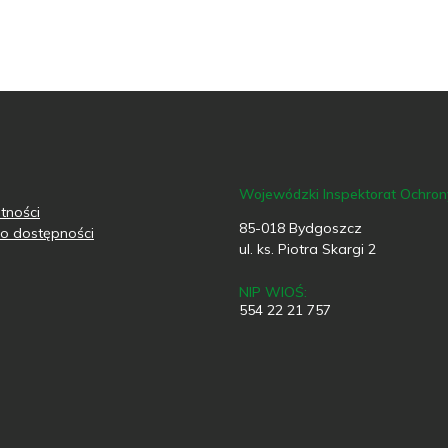
Wojewódzki Inspektorat Ochro
tności
85-018 Bydgoszcz
o dostępności
ul. ks. Piotra Skargi 2
NIP WIOŚ:
554 22 21 757