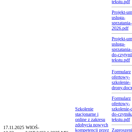
tekstu.pdf
Projekt-u
usluga-
sprzatania-
2026.pdf
Projekt-u
usluga-
sprzatania
do-czytyni
tekstu.pdf
Formularz
ofertowy-
szkolenie-
drony.doc
Formularz
ofertowy-
Szkolenie
szkolenie-
stacjonarne i
do-czytnik
online z zakresu
tekstu.pdf
zdobycia nowych
17.11.2025
WIOŚ-
kompetencji przez
Zaproszeni