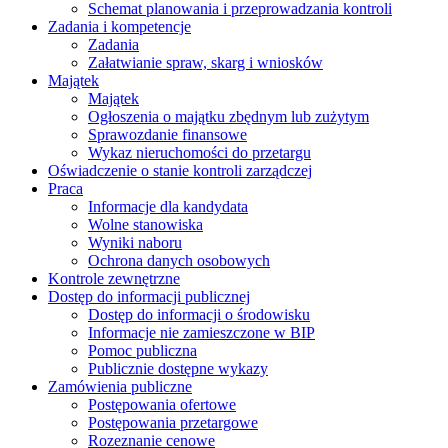
Schemat planowania i przeprowadzania kontroli
Zadania i kompetencje
Zadania
Załatwianie spraw, skarg i wniosków
Majątek
Majątek
Ogłoszenia o majątku zbędnym lub zużytym
Sprawozdanie finansowe
Wykaz nieruchomości do przetargu
Oświadczenie o stanie kontroli zarządczej
Praca
Informacje dla kandydata
Wolne stanowiska
Wyniki naboru
Ochrona danych osobowych
Kontrole zewnętrzne
Dostęp do informacji publicznej
Dostęp do informacji o środowisku
Informacje nie zamieszczone w BIP
Pomoc publiczna
Publicznie dostępne wykazy
Zamówienia publiczne
Postępowania ofertowe
Postępowania przetargowe
Rozeznanie cenowe