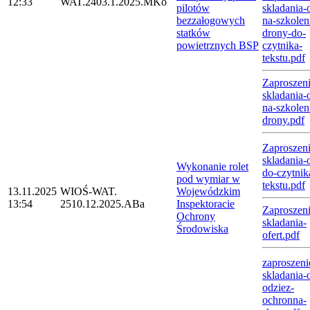
12:33
WAT.2403.1.2025.MKo
pilotów
skladania-o
bezzałogowych
na-szkolen
statków
drony-do-
powietrznych BSP
czytnika-
tekstu.pdf
Zaproszeni
skladania-o
na-szkolen
drony.pdf
Zaproszeni
skladania-o
Wykonanie rolet
do-czytnik
pod wymiar w
tekstu.pdf
13.11.2025
WIOŚ-WAT.
Wojewódzkim
13:54
2510.12.2025.ABa
Inspektoracie
Zaproszeni
Ochrony
skladania-
Środowiska
ofert.pdf
zaproszeni
skladania-o
odziez-
ochronna-