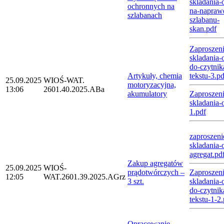
skladania-o
ochronnych na
na-napraw
szlabanach
szlabanu-
skan.pdf
Zaproszeni
skladania-o
do-czytnik
Artykuły, chemia
tekstu-3.pd
25.09.2025
WIOŚ-WAT.
motoryzacyjna,
13:06
2601.40.2025.ABa
akumulatory
Zaproszeni
skladania-o
1.pdf
zaproszeni
skladania-o
agregat.pd
Zakup agregatów
25.09.2025
WIOŚ-
prądotwórczych –
Zaproszeni
12:05
WAT.2601.39.2025.AGrz
3 szt.
skladania-o
do-czytnik
tekstu-1-2
Opracowanie