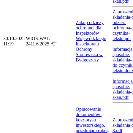
skan.pdf
Zaproszeni
skladania-o
Zakup odzieży
odziez-
ochronnej dla
ochronna-
Inspektorów
czytnika-
30.10.2025
WIOŚ-WAT.
Wojewódzkiego
tekstu.pdf
11:19
2411.6.2025.AT
Inspektoratu
Ochrony
informacja
Środowiska w
sposobie-
Bydgoszczy
skladania-o
do-czytnik
tekstu.doc
Informacja
sposobie-
skladania-o
skan.pdf
Opracowanie
dokumentów:
kosztorysu
Zaproszeni
inwestorskiego,
skladania-o
przedmiaru robót,
3.pdf