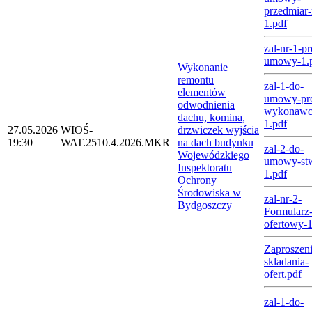
przedmiar-
1.pdf
zal-nr-1-pr
umowy-1.
Wykonanie
remontu
zal-1-do-
elementów
umowy-pro
odwodnienia
wykonawc
dachu, komina,
1.pdf
27.05.2026
WIOŚ-
drzwiczek wyjścia
19:30
WAT.2510.4.2026.MKR
na dach budynku
zal-2-do-
Wojewódzkiego
umowy-stw
Inspektoratu
1.pdf
Ochrony
Środowiska w
zal-nr-2-
Bydgoszczy
Formularz
ofertowy-
Zaproszeni
skladania-
ofert.pdf
zal-1-do-