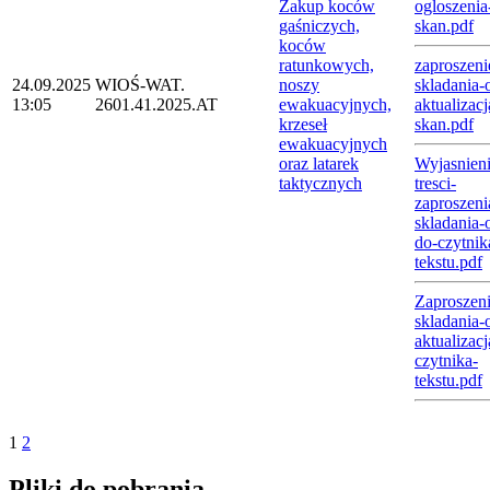
Zakup koców
ogloszenia
gaśniczych,
skan.pdf
koców
ratunkowych,
zaproszeni
24.09.2025
WIOŚ-WAT.
noszy
skladania-o
13:05
2601.41.2025.AT
ewakuacyjnych,
aktualizacj
krzeseł
skan.pdf
ewakuacyjnych
oraz latarek
Wyjasnieni
taktycznych
tresci-
zaproszeni
skladania-o
do-czytnik
tekstu.pdf
Zaproszeni
skladania-o
aktualizacj
czytnika-
tekstu.pdf
1
2
Pliki do pobrania