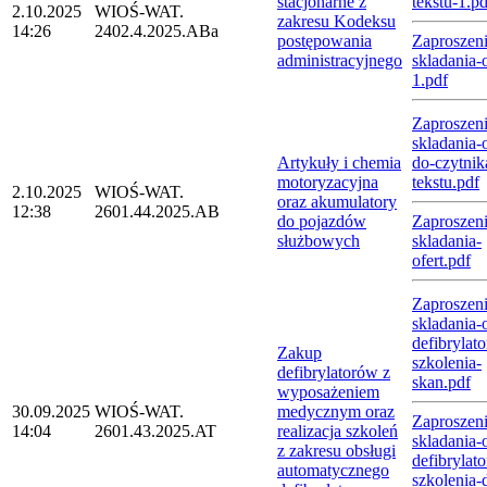
stacjonarne z
tekstu-1.pd
2.10.2025
WIOŚ-WAT.
zakresu Kodeksu
14:26
2402.4.2025.ABa
postępowania
Zaproszeni
administracyjnego
skladania-o
1.pdf
Zaproszeni
skladania-o
Artykuły i chemia
do-czytnik
motoryzacyjna
tekstu.pdf
2.10.2025
WIOŚ-WAT.
oraz akumulatory
12:38
2601.44.2025.AB
do pojazdów
Zaproszeni
służbowych
skladania-
ofert.pdf
Zaproszeni
skladania-o
defibrylato
Zakup
szkolenia-
defibrylatorów z
skan.pdf
wyposażeniem
30.09.2025
WIOŚ-WAT.
medycznym oraz
Zaproszeni
14:04
2601.43.2025.AT
realizacja szkoleń
skladania-o
z zakresu obsługi
defibrylato
automatycznego
szkolenia-