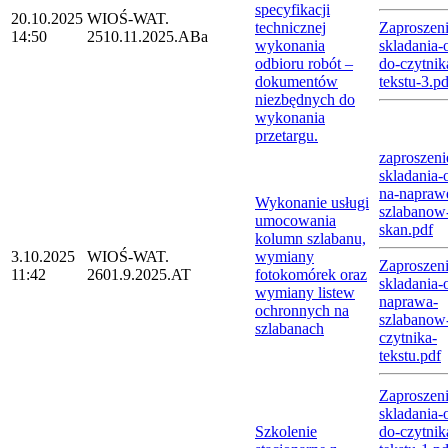
specyfikacji
20.10.2025
WIOŚ-WAT.
technicznej
Zaproszeni
14:50
2510.11.2025.ABa
wykonania
skladania-o
odbioru robót –
do-czytnik
dokumentów
tekstu-3.pd
niezbędnych do
wykonania
przetargu.
zaproszeni
skladania-o
na-napraw
Wykonanie usługi
szlabanow
umocowania
skan.pdf
kolumn szlabanu,
3.10.2025
WIOŚ-WAT.
wymiany
Zaproszeni
11:42
2601.9.2025.AT
fotokomórek oraz
skladania-o
wymiany listew
naprawa-
ochronnych na
szlabanow
szlabanach
czytnika-
tekstu.pdf
Zaproszeni
skladania-o
Szkolenie
do-czytnik