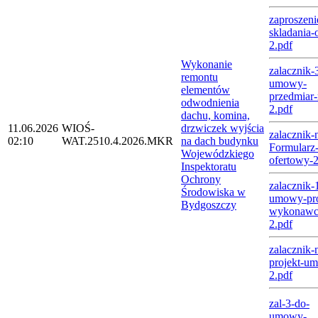
zaproszeni
skladania-o
2.pdf
Wykonanie
zalacznik-
remontu
umowy-
elementów
przedmiar-
odwodnienia
2.pdf
dachu, komina,
11.06.2026
WIOŚ-
drzwiczek wyjścia
zalacznik-
02:10
WAT.2510.4.2026.MKR
na dach budynku
Formularz
Wojewódzkiego
ofertowy-
Inspektoratu
Ochrony
zalacznik-
Środowiska w
umowy-pro
Bydgoszczy
wykonawc
2.pdf
zalacznik-
projekt-u
2.pdf
zal-3-do-
umowy-