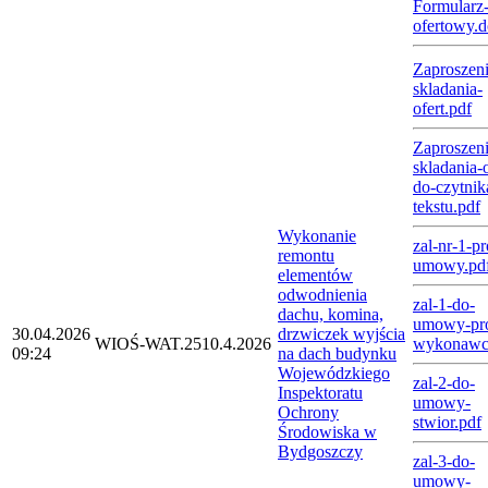
Formularz
ofertowy.
Zaproszeni
skladania-
ofert.pdf
Zaproszeni
skladania-o
do-czytnik
tekstu.pdf
Wykonanie
zal-nr-1-pr
remontu
umowy.pd
elementów
odwodnienia
zal-1-do-
dachu, komina,
umowy-pro
30.04.2026
drzwiczek wyjścia
WIOŚ-WAT.2510.4.2026
wykonawc
09:24
na dach budynku
Wojewódzkiego
zal-2-do-
Inspektoratu
umowy-
Ochrony
stwior.pdf
Środowiska w
Bydgoszczy
zal-3-do-
umowy-