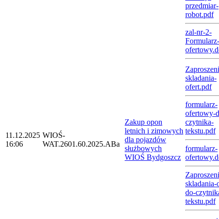
przedmiar-
robot.pdf
zal-nr-2-
Formularz
ofertowy.
Zaproszeni
skladania-
ofert.pdf
formularz-
ofertowy-
Zakup opon
czytnika-
letnich i zimowych
tekstu.pdf
11.12.2025
WIOŚ-
dla pojazdów
16:06
WAT.2601.60.2025.ABa
służbowych
formularz-
WIOŚ Bydgoszcz
ofertowy.
Zaproszeni
skladania-o
do-czytnik
tekstu.pdf