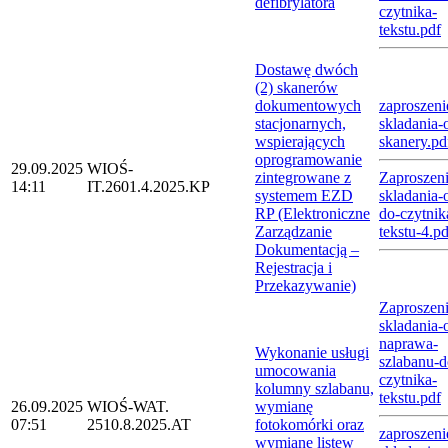
defibrylatora
czytnika-
tekstu.pdf
Dostawę dwóch
(2) skanerów
dokumentowych
zaproszeni
stacjonarnych,
skladania-o
wspierających
skanery.pd
oprogramowanie
29.09.2025
WIOŚ-
zintegrowane z
Zaproszeni
14:11
IT.2601.4.2025.KP
systemem EZD
skladania-o
RP (Elektroniczne
do-czytnik
Zarządzanie
tekstu-4.pd
Dokumentacją –
Rejestracja i
Przekazywanie)
Zaproszeni
skladania-o
naprawa-
Wykonanie usługi
szlabanu-d
umocowania
czytnika-
kolumny szlabanu,
tekstu.pdf
26.09.2025
WIOŚ-WAT.
wymianę
07:51
2510.8.2025.AT
fotokomórki oraz
zaproszeni
wymianę listew