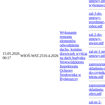
umowy-pro
wykonawc
zal-3-do-
umowy-
przedmiar-
robot.pdf
Wykonanie
zal-2-do-
remontu
umowy-
elementów
stwior.pdf
odwodnienia
dachu, komina,
zal-nr-1-pr
15.05.2026
drzwiczek wyjścia
WIOŚ-WAT.2510.4.2026
umowy.pd
06:17
na dach budynku
Wojewódzkiego
zaproszeni
Inspektoratu
skladania-o
Ochrony
do-czytnik
Środowiska w
tekstu.pdf
Bydgoszczy
zaproszeni
skladania-
ofert.pdf
zal-nr-2-