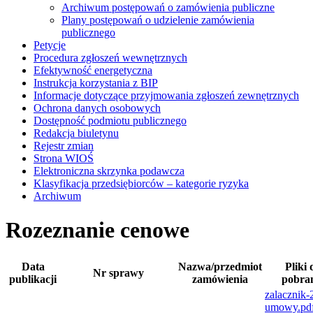
Archiwum postępowań o zamówienia publiczne
Plany postępowań o udzielenie zamówienia
publicznego
Petycje
Procedura zgłoszeń wewnętrznych
Efektywność energetyczna
Instrukcja korzystania z BIP
Informacje dotyczące przyjmowania zgłoszeń zewnętrznych
Ochrona danych osobowych
Dostępność podmiotu publicznego
Redakcja biuletynu
Rejestr zmian
Strona WIOŚ
Elektroniczna skrzynka podawcza
Klasyfikacja przedsiębiorców – kategorie ryzyka
Archiwum
Rozeznanie cenowe
Data
Nazwa/przedmiot
Pliki 
Nr sprawy
publikacji
zamówienia
pobra
zalacznik-
umowy.pd