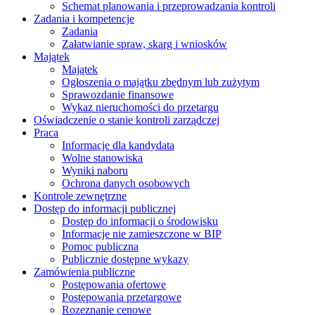
Schemat planowania i przeprowadzania kontroli
Zadania i kompetencje
Zadania
Załatwianie spraw, skarg i wniosków
Majątek
Majątek
Ogłoszenia o majątku zbędnym lub zużytym
Sprawozdanie finansowe
Wykaz nieruchomości do przetargu
Oświadczenie o stanie kontroli zarządczej
Praca
Informacje dla kandydata
Wolne stanowiska
Wyniki naboru
Ochrona danych osobowych
Kontrole zewnętrzne
Dostęp do informacji publicznej
Dostęp do informacji o środowisku
Informacje nie zamieszczone w BIP
Pomoc publiczna
Publicznie dostępne wykazy
Zamówienia publiczne
Postępowania ofertowe
Postępowania przetargowe
Rozeznanie cenowe