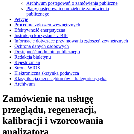
Archiwum postępowań o zamówienia publiczne
Plany postępowań o udzielenie zamówienia
publicznego
Petycje
Procedura zgłoszeń wewnętrznych
Efektywność energetyczna
Instrukcja korzystania z BIP
Informacje dotyczące przyjmowania zgłoszeń zewnętrznych
Ochrona danych osobowych
Dostępność podmiotu publicznego
Redakcja biuletynu
Rejestr zmian
Strona WIOŚ
Elektroniczna skrzynka podawcza
Klasyfikacja przedsiębiorców – kategorie ryzyka
Archiwum
Zamówienie na usługę
przeglądu, regeneracji,
kalibracji i wzorcowania
analizatora