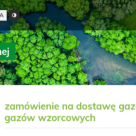
A
nej
zamówienie na dostawę gazó
gazów wzorcowych