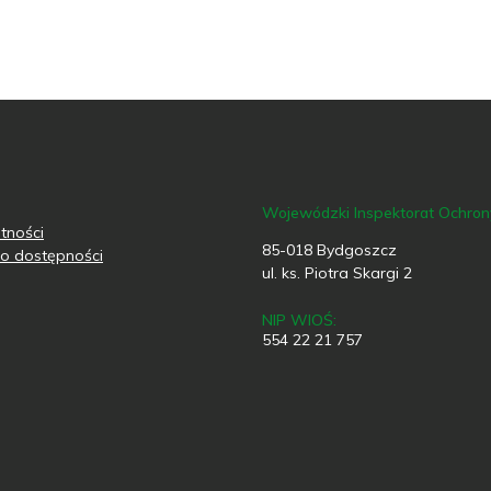
Wojewódzki Inspektorat Ochro
tności
85-018 Bydgoszcz
o dostępności
ul. ks. Piotra Skargi 2
NIP WIOŚ:
554 22 21 757