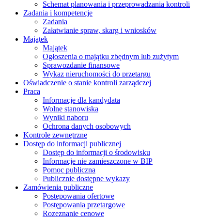
Schemat planowania i przeprowadzania kontroli
Zadania i kompetencje
Zadania
Załatwianie spraw, skarg i wniosków
Majątek
Majątek
Ogłoszenia o majątku zbędnym lub zużytym
Sprawozdanie finansowe
Wykaz nieruchomości do przetargu
Oświadczenie o stanie kontroli zarządczej
Praca
Informacje dla kandydata
Wolne stanowiska
Wyniki naboru
Ochrona danych osobowych
Kontrole zewnętrzne
Dostęp do informacji publicznej
Dostęp do informacji o środowisku
Informacje nie zamieszczone w BIP
Pomoc publiczna
Publicznie dostępne wykazy
Zamówienia publiczne
Postępowania ofertowe
Postępowania przetargowe
Rozeznanie cenowe