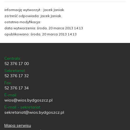
informację wytworzył: : Jacek Janiak
za treść odpowiada: Jacek Janiak
ostatnia modyfikacja:
data wytworzenia: środa, 20 marca 2013 14:13
opublikowano: środa, 20 marca 2013 14:13
Centrala:
52 376 17 00
Sekretariat:
52 376 17 32
Fax:
52 376 17 34
E-mail
wios@wios.bydgoszcz.pl
E-mail - sekretariat
sekretariat@wios.bydgoszcz.pl
Mapa serwisu