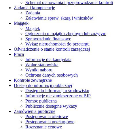
Schemat planowania i przeprowadzania kontroli
Zadania i kompetencje
Zadania
Załatwianie spraw, skarg i wniosków
Majątek
Majątek
Ogłoszenia o majątku zbędnym lub zużytym
Sprawozdanie finansowe
Wykaz nieruchomości do przetargu
Oświadczenie o stanie kontroli zarządczej
Praca
Informacje dla kandydata
Wolne stanowiska
Wyniki naboru
Ochrona danych osobowych
Kontrole zewnętrzne
Dostęp do informacji publicznej
Dostęp do informacji o środowisku
Informacje nie zamieszczone w BIP
Pomoc publiczna
Publicznie dostępne wykazy
Zamówienia publiczne
Postępowania ofertowe
Postępowania przetargowe
Rozeznanie cenowe