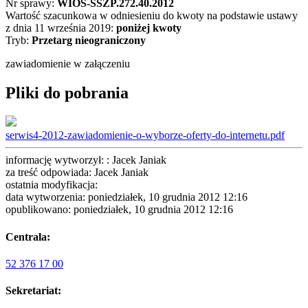
Nr sprawy:
WIOŚ-SSZP.272.40.2012
Wartość szacunkowa w odniesieniu do kwoty na podstawie ustawy
z dnia 11 września 2019:
poniżej kwoty
Tryb:
Przetarg nieograniczony
zawiadomienie w załączeniu
Pliki do pobrania
serwis4-2012-zawiadomienie-o-wyborze-oferty-do-internetu.pdf
informację wytworzył: : Jacek Janiak
za treść odpowiada: Jacek Janiak
ostatnia modyfikacja:
data wytworzenia: poniedziałek, 10 grudnia 2012 12:16
opublikowano: poniedziałek, 10 grudnia 2012 12:16
Centrala:
52 376 17 00
Sekretariat: