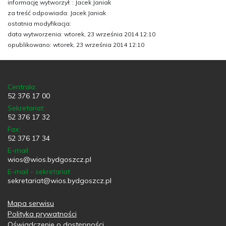
informację wytworzył: : Jacek Janiak
za treść odpowiada: Jacek Janiak
ostatnia modyfikacja:
data wytworzenia: wtorek, 23 września 2014 12:10
opublikowano: wtorek, 23 września 2014 12:10
Centrala:
52 376 17 00
Sekretariat:
52 376 17 32
Fax:
52 376 17 34
E-mail
wios@wios.bydgoszcz.pl
E-mail - sekretariat
sekretariat@wios.bydgoszcz.pl
Mapa serwisu
Polityka prywatności
Oświadczenie o dostępności