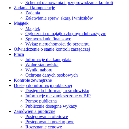
Schemat planowania i przeprowadzania kontroli
Zadania i kompetencje
Zadania
Załatwianie spraw, skarg i wniosków
Majątek
Majątek
Ogłoszenia o majątku zbędnym lub zużytym
Sprawozdanie finansowe
Wykaz nieruchomości do przetargu
Oświadczenie o stanie kontroli zarządczej
Praca
Informacje dla kandydata
Wolne stanowiska
Wyniki naboru
Ochrona danych osobowych
Kontrole zewnętrzne
Dostęp do informacji publicznej
Dostęp do informacji o środowisku
Informacje nie zamieszczone w BIP
Pomoc publiczna
Publicznie dostępne wykazy
Zamówienia publiczne
Postępowania ofertowe
Postępowania przetargowe
Rozeznanie cenowe