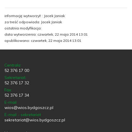
informację wytworzył: : Jacek Janiak
za treść odpowiada: Jacek Janiak
ostatnia modyfikacja:
data wytworzenia: czwartek, 22 maja 2014 13:01
opublikowano: czwartek, 22 maja 2014 13:01
Centrala:
52 376 17 00
Sekretariat:
52 376 17 32
Fax:
52 376 17 34
E-mail
wios@wios.bydgoszcz.pl
E-mail - sekretariat
sekretariat@wios.bydgoszcz.pl