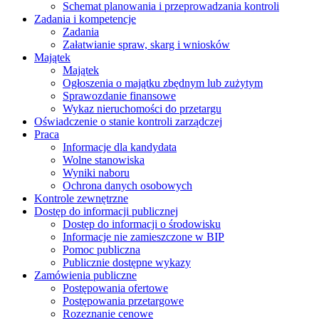
Schemat planowania i przeprowadzania kontroli
Zadania i kompetencje
Zadania
Załatwianie spraw, skarg i wniosków
Majątek
Majątek
Ogłoszenia o majątku zbędnym lub zużytym
Sprawozdanie finansowe
Wykaz nieruchomości do przetargu
Oświadczenie o stanie kontroli zarządczej
Praca
Informacje dla kandydata
Wolne stanowiska
Wyniki naboru
Ochrona danych osobowych
Kontrole zewnętrzne
Dostęp do informacji publicznej
Dostęp do informacji o środowisku
Informacje nie zamieszczone w BIP
Pomoc publiczna
Publicznie dostępne wykazy
Zamówienia publiczne
Postępowania ofertowe
Postępowania przetargowe
Rozeznanie cenowe