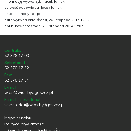
informację wytworzył: : Jacek Janiak
za treść odpowiada: Jacek Janiak
ostatnia modyfikacja:
data wytworzenia: środa, 26 listopada 2014 12:02
opublikowano: środa, 26 listopada 2014 12:02
Centrala:
52 376 17 00
Sekretariat:
52 376 17 32
Fax:
52 376 17 34
E-mail
wios@wios.bydgoszcz.pl
E-mail - sekretariat
sekretariat@wios.bydgoszcz.pl
Mapa serwisu
Polityka prywatności
Oświadczenie o dostępności