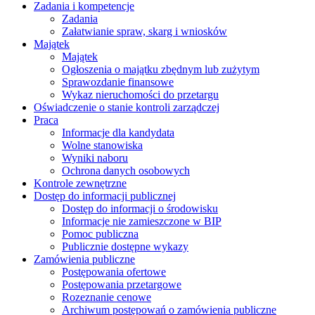
Zadania i kompetencje
Zadania
Załatwianie spraw, skarg i wniosków
Majątek
Majątek
Ogłoszenia o majątku zbędnym lub zużytym
Sprawozdanie finansowe
Wykaz nieruchomości do przetargu
Oświadczenie o stanie kontroli zarządczej
Praca
Informacje dla kandydata
Wolne stanowiska
Wyniki naboru
Ochrona danych osobowych
Kontrole zewnętrzne
Dostęp do informacji publicznej
Dostęp do informacji o środowisku
Informacje nie zamieszczone w BIP
Pomoc publiczna
Publicznie dostępne wykazy
Zamówienia publiczne
Postępowania ofertowe
Postępowania przetargowe
Rozeznanie cenowe
Archiwum postępowań o zamówienia publiczne