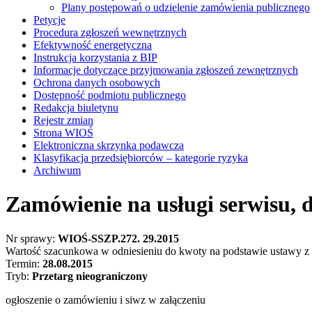
Plany postępowań o udzielenie zamówienia publicznego
Petycje
Procedura zgłoszeń wewnętrznych
Efektywność energetyczna
Instrukcja korzystania z BIP
Informacje dotyczące przyjmowania zgłoszeń zewnętrznych
Ochrona danych osobowych
Dostępność podmiotu publicznego
Redakcja biuletynu
Rejestr zmian
Strona WIOŚ
Elektroniczna skrzynka podawcza
Klasyfikacja przedsiębiorców – kategorie ryzyka
Archiwum
Zamówienie na usługi serwisu, d
Nr sprawy:
WIOŚ-SSZP.272. 29.2015
Wartość szacunkowa w odniesieniu do kwoty na podstawie ustawy z 
Termin:
28.08.2015
Tryb:
Przetarg nieograniczony
ogłoszenie o zamówieniu i siwz w załączeniu