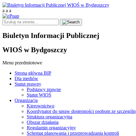
a
a
a
Biuletyn Informacji Publicznej
WIOŚ w Bydgoszczy
Menu przedmiotowe
Strona główna BIP
Dla mediów
Statut prawny
Podstawy prawne
Statut WIOŚ
Organizacja
Kierownictwo
Koordynator do spraw dostępności osobom ze szczegól
Struktura organizacyjna
Obszar działania
Regulamin organizacyjny
Schemat planowania i przeprowadzania kontroli