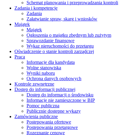
Schemat planowania i przeprowadzania kontroli
Zadania i kompetencje
Zadania
Załatwianie spraw, skarg i wniosków
Majątek
Majątek
Ogłoszenia o majątku zbędnym lub zużytym
Sprawozdanie finansowe
Wykaz nieruchomości do przetargu
Oświadczenie o stanie kontroli zarządczej
Praca
Informacje dla kandydata
Wolne stanowiska
Wyniki naboru
Ochrona danych osobowych
Kontrole zewnętrzne
Dostęp do informacji publicznej
Dostęp do informacji o środowisku
Informacje nie zamieszczone w BIP
Pomoc publiczna
Publicznie dostępne wykazy
Zamówienia publiczne
Postępowania ofertowe
Postępowania przetargowe
Rozeznanie cenowe