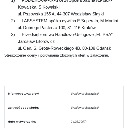
1)
POL-EKO-APARATURA Spółka Jawna A.Polok-
Kowalska, S.Kowalski
ul. Pszowska
155 A
, 44-307 Wodzisław Śląski
2)
LABSYSTEM spółka cywilna E.Superata, M.Martini
ul. Dobrego Pasterza 100, 31-416 Kraków
3)
Przedsiębiorstwo Handlowo-Usługowe „ELIPSA”
Jarosław Litorowicz
ul. Gen. S. Grota-Roweckiego 4B, 80-108 Gdańsk
Streszczenie oceny i porównania złożonych ofert w załączeniu.
informację wytworzył:
Waldemar Baczyński
za treść odpowiada:
Waldemar Baczyński
data wytworzenia:
24.09.2007r