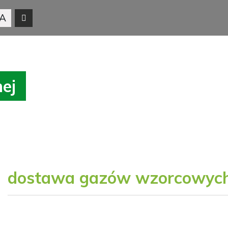
A
nej
dostawa gazów wzorcowyc