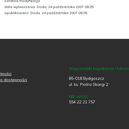
ostatnia modyfikacja:
data wytworzenia: środa, 24 października 2007 08:05
opublikowano: środa, 24 października 2007 08:05
Wojewódzki Inspektorat Ochro
tności
85-018 Bydgoszcz
o dostępności
ul. ks. Piotra Skargi 2
NIP WIOŚ:
554 22 21 757