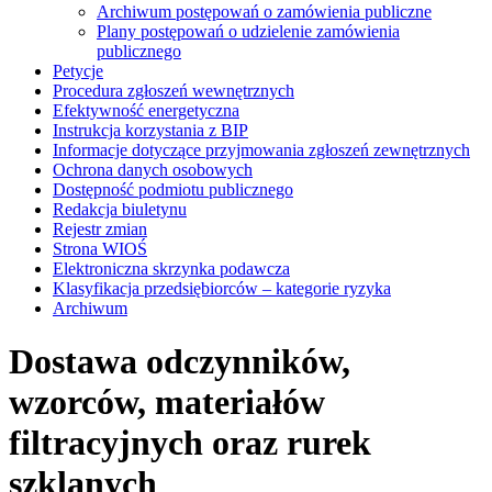
Archiwum postępowań o zamówienia publiczne
Plany postępowań o udzielenie zamówienia
publicznego
Petycje
Procedura zgłoszeń wewnętrznych
Efektywność energetyczna
Instrukcja korzystania z BIP
Informacje dotyczące przyjmowania zgłoszeń zewnętrznych
Ochrona danych osobowych
Dostępność podmiotu publicznego
Redakcja biuletynu
Rejestr zmian
Strona WIOŚ
Elektroniczna skrzynka podawcza
Klasyfikacja przedsiębiorców – kategorie ryzyka
Archiwum
Dostawa odczynników,
wzorców, materiałów
filtracyjnych oraz rurek
szklanych