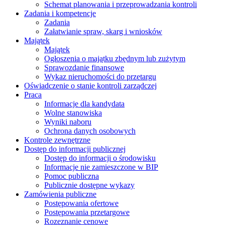
Schemat planowania i przeprowadzania kontroli
Zadania i kompetencje
Zadania
Załatwianie spraw, skarg i wniosków
Majątek
Majątek
Ogłoszenia o majątku zbędnym lub zużytym
Sprawozdanie finansowe
Wykaz nieruchomości do przetargu
Oświadczenie o stanie kontroli zarządczej
Praca
Informacje dla kandydata
Wolne stanowiska
Wyniki naboru
Ochrona danych osobowych
Kontrole zewnętrzne
Dostęp do informacji publicznej
Dostęp do informacji o środowisku
Informacje nie zamieszczone w BIP
Pomoc publiczna
Publicznie dostępne wykazy
Zamówienia publiczne
Postępowania ofertowe
Postępowania przetargowe
Rozeznanie cenowe