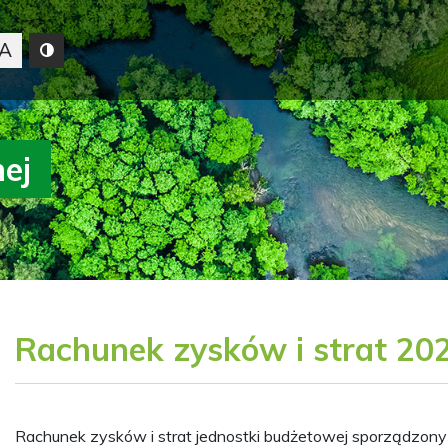
A
nej
Rachunek zysków i strat 202
Rachunek zysków i strat jednostki budżetowej sporządzony