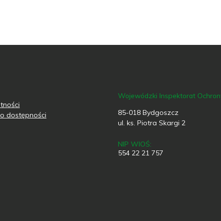
Wojewódzki Inspektorat Ochro
tności
85-018 Bydgoszcz
o dostępności
ul. ks. Piotra Skargi 2
NIP WIOŚ:
554 22 21 757