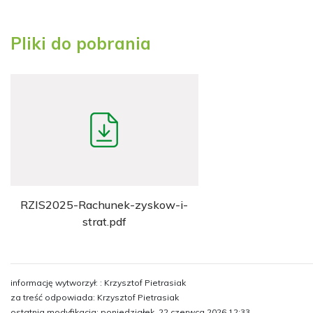
Pliki do pobrania
RZIS2025-Rachunek-zyskow-i-
strat.pdf
informację wytworzył: : Krzysztof Pietrasiak
za treść odpowiada: Krzysztof Pietrasiak
ostatnia modyfikacja: poniedziałek, 22 czerwca 2026 12:33