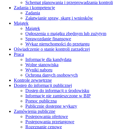
Schemat planowania i przeprowadzania kontroli
Zadania i kompetencje
Zadania
Załatwianie spraw, skarg i wniosków
Majątek
Majątek
Ogłoszenia o majątku zbędnym lub zużytym
Sprawozdanie finansowe
Wykaz nieruchomości do przetargu
Oświadczenie o stanie kontroli zarządczej
Praca
Informacje dla kandydata
Wolne stanowiska
Wyniki naboru
Ochrona danych osobowych
Kontrole zewnętrzne
Dostęp do informacji publicznej
Dostęp do informacji o środowisku
Informacje nie zamieszczone w BIP
Pomoc publiczna
Publicznie dostępne wykazy
Zamówienia publiczne
Postępowania ofertowe
Postępowania przetargowe
Rozeznanie cenowe