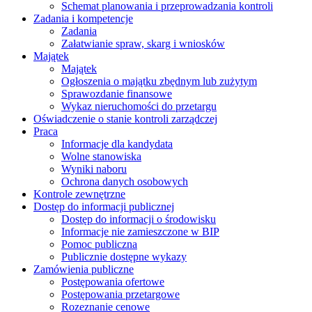
Schemat planowania i przeprowadzania kontroli
Zadania i kompetencje
Zadania
Załatwianie spraw, skarg i wniosków
Majątek
Majątek
Ogłoszenia o majątku zbędnym lub zużytym
Sprawozdanie finansowe
Wykaz nieruchomości do przetargu
Oświadczenie o stanie kontroli zarządczej
Praca
Informacje dla kandydata
Wolne stanowiska
Wyniki naboru
Ochrona danych osobowych
Kontrole zewnętrzne
Dostęp do informacji publicznej
Dostęp do informacji o środowisku
Informacje nie zamieszczone w BIP
Pomoc publiczna
Publicznie dostępne wykazy
Zamówienia publiczne
Postępowania ofertowe
Postępowania przetargowe
Rozeznanie cenowe