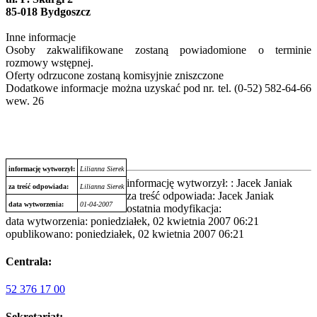
85-018 Bydgoszcz
Inne informacje
Osoby zakwalifikowane zostaną powiadomione o terminie
rozmowy wstępnej.
Oferty odrzucone zostaną komisyjnie zniszczone
Dodatkowe informacje można uzyskać pod nr. tel. (0-52) 582-64-66
wew. 26
informację wytworzył:
Lilianna Sierek
informację wytworzył: : Jacek Janiak
za treść odpowiada:
Lilianna Sierek
za treść odpowiada: Jacek Janiak
data wytworzenia:
01-04-2007
ostatnia modyfikacja:
data wytworzenia: poniedziałek, 02 kwietnia 2007 06:21
opublikowano: poniedziałek, 02 kwietnia 2007 06:21
Centrala:
52 376 17 00
Sekretariat: