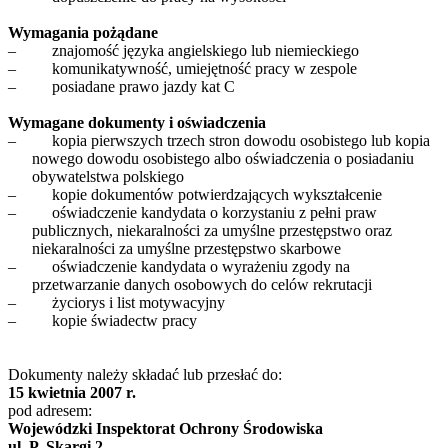
Wymagania pożądane
–
znajomość języka angielskiego lub niemieckiego
–
komunikatywność, umiejętność pracy w zespole
–
posiadane prawo jazdy kat C
Wymagane dokumenty i oświadczenia
–
kopia pierwszych trzech stron dowodu osobistego lub kopia
nowego dowodu osobistego albo oświadczenia o posiadaniu
obywatelstwa polskiego
–
kopie dokumentów potwierdzających wykształcenie
–
oświadczenie kandydata o korzystaniu z pełni praw
publicznych, niekaralności za umyślne przestępstwo oraz
niekaralności za umyślne przestępstwo skarbowe
–
oświadczenie kandydata o wyrażeniu zgody na
przetwarzanie danych osobowych do celów rekrutacji
–
życiorys i list motywacyjny
–
kopie świadectw pracy
Dokumenty należy składać lub przesłać do:
15 kwietnia 2007 r.
pod adresem:
Wojewódzki Inspektorat Ochrony Środowiska
ul. P. Skargi 2