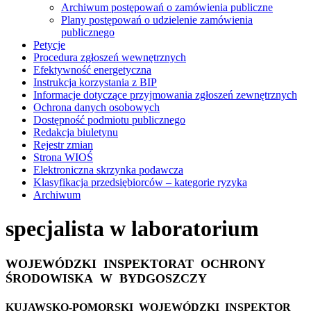
Archiwum postępowań o zamówienia publiczne
Plany postępowań o udzielenie zamówienia
publicznego
Petycje
Procedura zgłoszeń wewnętrznych
Efektywność energetyczna
Instrukcja korzystania z BIP
Informacje dotyczące przyjmowania zgłoszeń zewnętrznych
Ochrona danych osobowych
Dostępność podmiotu publicznego
Redakcja biuletynu
Rejestr zmian
Strona WIOŚ
Elektroniczna skrzynka podawcza
Klasyfikacja przedsiębiorców – kategorie ryzyka
Archiwum
specjalista w laboratorium
WOJEWÓDZKI
INSPEKTORAT
OCHRONY
ŚRODOWISKA
W
BYDGOSZCZY
KUJAWSKO-POMORSKI
WOJEWÓDZKI
INSPEKTOR