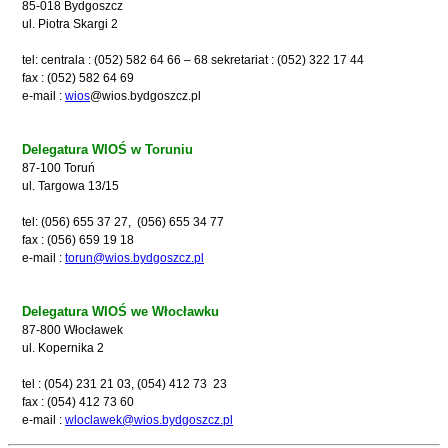
85-018 Bydgoszcz
ul. Piotra Skargi 2
tel: centrala : (052) 582 64 66 – 68 sekretariat : (052) 322 17 44
fax : (052) 582 64 69
e-mail :
wios
@
wios.bydgoszcz.pl
Delegatura WIOŚ w Toruniu
87-100 Toruń
ul. Targowa 13/15
tel: (056) 655 37 27, (056) 655 34 77
fax : (056) 659 19 18
e-mail :
torun@wios.bydgoszcz.pl
Delegatura WIOŚ we Włocławku
87-800 Włocławek
ul. Kopernika 2
tel : (054) 231 21 03, (054) 412 73 23
fax : (054) 412 73 60
e-mail :
wloclawek@wios.bydgoszcz.pl