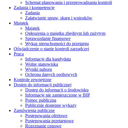
Schemat planowania i przeprowadzania kontroli
Zadania i kompetencje
Zadania
Załatwianie spraw, skarg i wniosków
Majątek
Majątek
Ogłoszenia o majątku zbędnym lub zużytym
Sprawozdanie finansowe
Wykaz nieruchomości do przetargu
Oświadczenie o stanie kontroli zarządczej
Praca
Informacje dla kandydata
Wolne stanowiska
Wyniki naboru
Ochrona danych osobowych
Kontrole zewnętrzne
Dostęp do informacji publicznej
Dostęp do informacji o środowisku
Informacje nie zamieszczone w BIP
Pomoc publiczna
Publicznie dostępne wykazy
Zamówienia publiczne
Postępowania ofertowe
Postępowania przetargowe
Rozeznanie cenowe