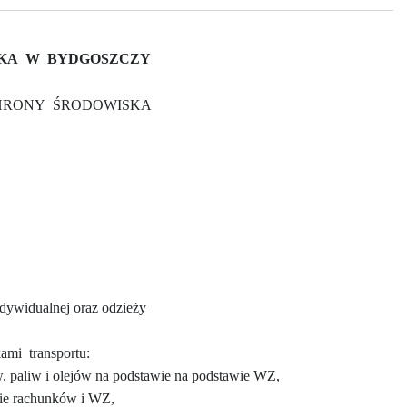
KA
W
BYDGOSZCZY
HRONY
ŚRODOWISKA
dywidualnej oraz odzieży
kami
transportu:
w, paliw i olejów na podstawie na podstawie WZ,
wie rachunków i WZ,