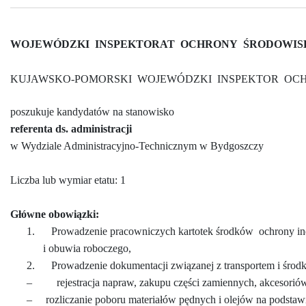
WOJEWÓDZKI
INSPEKTORAT
OCHRONY
ŚRODOWIS
KUJAWSKO-POMORSKI
WOJEWÓDZKI
INSPEKTOR
OC
poszukuje kandydatów na stanowisko
referenta ds. administracji
w Wydziale Administracyjno-Technicznym w Bydgoszczy
Liczba lub wymiar etatu: 1
Główne obowiązki:
1.
Prowadzenie pracowniczych kartotek środków
ochrony in
i obuwia roboczego,
2.
Prowadzenie dokumentacji związanej z transportem i środ
–
rejestracja napraw, zakupu części zamiennych, akcesorió
–
rozliczanie poboru materiałów pędnych i olejów na podsta