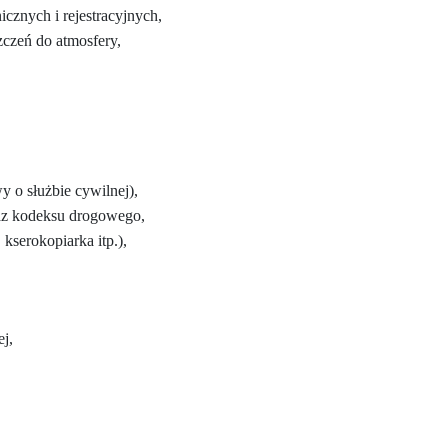
cznych i rejestracyjnych,
zczeń do atmosfery,
y o służbie cywilnej),
raz kodeksu drogowego,
kserokopiarka itp.),
j,