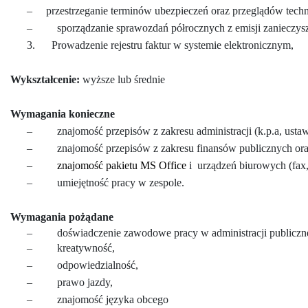
–
przestrzeganie terminów ubezpieczeń oraz przeglądów techni
–
sporządzanie sprawozdań półrocznych z emisji zanieczys
3.
Prowadzenie rejestru faktur w systemie elektronicznym,
Wykształcenie:
wyższe lub średnie
Wymagania konieczne
–
znajomość przepisów z zakresu administracji (k.p.a, ustaw
–
znajomość przepisów z zakresu finansów publicznych o
–
znajomość pakietu MS Office
i
urządzeń biurowych (fax, 
–
umiejętność pracy w zespole.
Wymagania pożądane
–
doświadczenie zawodowe pracy w administracji publiczne
–
kreatywność,
–
odpowiedzialność,
–
prawo jazdy,
–
znajomość języka obcego