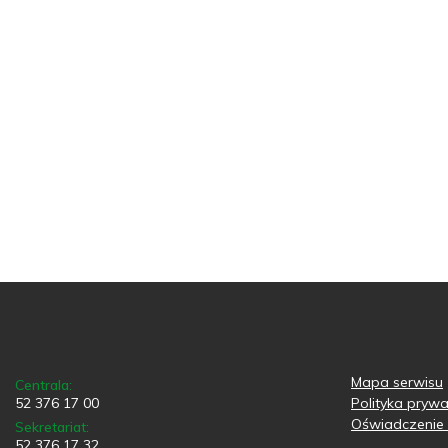
Mapa serwisu
Centrala:
52 376 17 00
Polityka prywa
Oświadczenie 
Sekretariat:
52 376 17 32