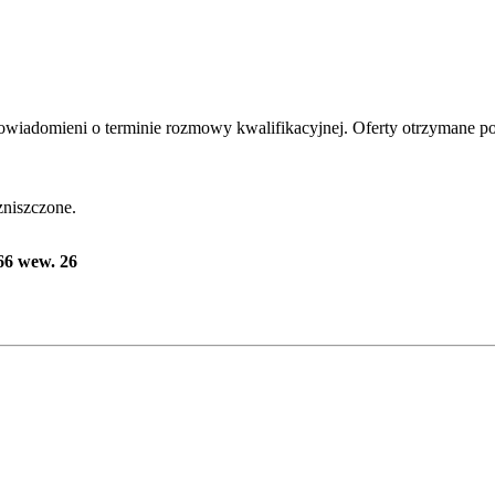
iadomieni o terminie rozmowy kwalifikacyjnej. Oferty otrzymane po 
zniszczone.
66 wew. 26