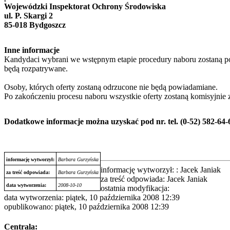
Wojewódzki Inspektorat Ochrony Środowiska
ul. P. Skargi 2
85-018 Bydgoszcz
Inne informacje
Kandydaci wybrani we wstępnym etapie procedury naboru zostaną pow
będą rozpatrywane.
Osoby, których oferty zostaną odrzucone nie będą powiadamiane.
Po zakończeniu procesu naboru wszystkie oferty zostaną komisyjnie 
Dodatkowe informacje można uzyskać pod nr. tel. (0-52) 582-64-
informację wytworzył:
Barbara Gurzyńska
informację wytworzył: : Jacek Janiak
za treść odpowiada:
Barbara Gurzyńska
za treść odpowiada: Jacek Janiak
data wytworzenia:
2008-10-10
ostatnia modyfikacja:
data wytworzenia: piątek, 10 października 2008 12:39
opublikowano: piątek, 10 października 2008 12:39
Centrala: