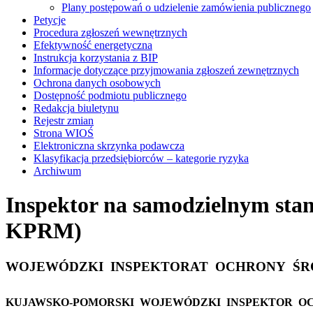
Plany postępowań o udzielenie zamówienia publicznego
Petycje
Procedura zgłoszeń wewnętrznych
Efektywność energetyczna
Instrukcja korzystania z BIP
Informacje dotyczące przyjmowania zgłoszeń zewnętrznych
Ochrona danych osobowych
Dostępność podmiotu publicznego
Redakcja biuletynu
Rejestr zmian
Strona WIOŚ
Elektroniczna skrzynka podawcza
Klasyfikacja przedsiębiorców – kategorie ryzyka
Archiwum
Inspektor na samodzielnym stan
KPRM)
WOJEWÓDZKI
INSPEKTORAT
OCHRONY
ŚR
KUJAWSKO-POMORSKI
WOJEWÓDZKI
INSPEKTOR
O