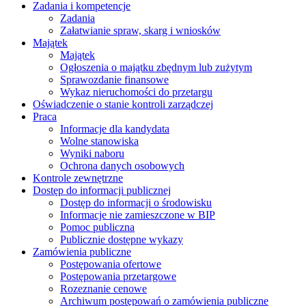
Zadania i kompetencje
Zadania
Załatwianie spraw, skarg i wniosków
Majątek
Majątek
Ogłoszenia o majątku zbędnym lub zużytym
Sprawozdanie finansowe
Wykaz nieruchomości do przetargu
Oświadczenie o stanie kontroli zarządczej
Praca
Informacje dla kandydata
Wolne stanowiska
Wyniki naboru
Ochrona danych osobowych
Kontrole zewnętrzne
Dostęp do informacji publicznej
Dostęp do informacji o środowisku
Informacje nie zamieszczone w BIP
Pomoc publiczna
Publicznie dostępne wykazy
Zamówienia publiczne
Postępowania ofertowe
Postępowania przetargowe
Rozeznanie cenowe
Archiwum postępowań o zamówienia publiczne