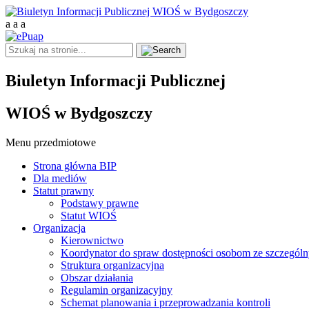
a
a
a
Biuletyn Informacji Publicznej
WIOŚ w Bydgoszczy
Menu przedmiotowe
Strona główna BIP
Dla mediów
Statut prawny
Podstawy prawne
Statut WIOŚ
Organizacja
Kierownictwo
Koordynator do spraw dostępności osobom ze szczegól
Struktura organizacyjna
Obszar działania
Regulamin organizacyjny
Schemat planowania i przeprowadzania kontroli