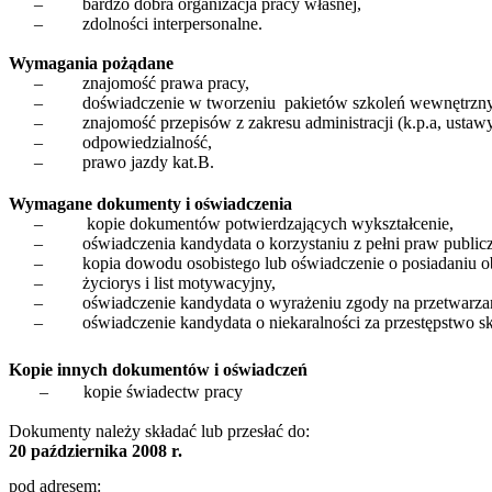
–
bardzo dobra organizacja pracy własnej,
–
zdolności interpersonalne.
Wymagania pożądane
–
znajomość prawa pracy,
–
doświadczenie w tworzeniu
pakietów szkoleń wewnętrzny
–
znajomość przepisów z zakresu administracji (k.p.a, ustawy 
–
odpowiedzialność,
–
prawo jazdy kat.B.
Wymagane dokumenty i oświadczenia
–
kopie dokumentów potwierdzających wykształcenie,
–
oświadczenia kandydata o korzystaniu z pełni praw publicz
–
kopia dowodu osobistego lub oświadczenie o posiadaniu o
–
życiorys i list motywacyjny,
–
oświadczenie kandydata o wyrażeniu zgody na przetwarza
–
oświadczenie kandydata o niekaralności za przestępstwo 
Kopie innych dokumentów i oświadczeń
– kopie świadectw pracy
Dokumenty należy składać lub przesłać do:
20 października 2008 r.
pod adresem: