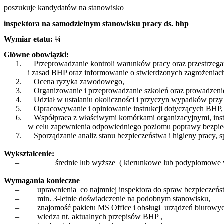
poszukuje kandydatów na stanowisko
inspektora na samodzielnym stanowisku pracy ds. bhp
Wymiar etatu: ¼
Główne obowiązki:
1.
Przeprowadzanie kontroli warunków pracy oraz przestrzega
i zasad BHP oraz informowanie o stwierdzonych zagrożeniac
2.
Ocena ryzyka zawodowego,
3.
Organizowanie i przeprowadzanie szkoleń oraz prowadzeni
4.
Udział w ustalaniu okoliczności i przyczyn wypadków przy
5.
Opracowywanie i opiniowanie instrukcji dotyczących BHP,
6.
Współpraca z właściwymi komórkami organizacyjnymi, inst
w celu zapewnienia odpowiedniego poziomu poprawy bezpie
7.
Sporządzanie analiz stanu bezpieczeństwa i higieny pracy,
Wykształcenie:
–
średnie lub
wyższe
( kierunkowe lub podyplomowe 
Wymagania konieczne
–
uprawnienia
co najmniej inspektora
do
spraw bezpieczeńst
–
min. 3-letnie doświadczenie na podobnym stanowisku,
–
znajomość pakietu MS Office i obsługi
urządzeń biurowyc
–
wiedza nt. aktualnych przepisów BHP ,