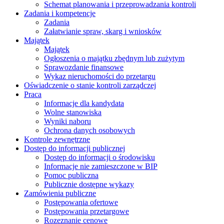
Schemat planowania i przeprowadzania kontroli
Zadania i kompetencje
Zadania
Załatwianie spraw, skarg i wniosków
Majątek
Majątek
Ogłoszenia o majątku zbędnym lub zużytym
Sprawozdanie finansowe
Wykaz nieruchomości do przetargu
Oświadczenie o stanie kontroli zarządczej
Praca
Informacje dla kandydata
Wolne stanowiska
Wyniki naboru
Ochrona danych osobowych
Kontrole zewnętrzne
Dostęp do informacji publicznej
Dostęp do informacji o środowisku
Informacje nie zamieszczone w BIP
Pomoc publiczna
Publicznie dostępne wykazy
Zamówienia publiczne
Postępowania ofertowe
Postępowania przetargowe
Rozeznanie cenowe