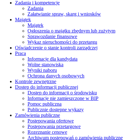
Zadania i kompetencje
Zadania
Załatwianie spraw, skarg i wniosków
Majątek
Majątek
Ogłoszenia o majątku zbędnym lub zużytym
Sprawozdanie finansowe
Wykaz nieruchomości do przetargu
Oświadczenie o stanie kontroli zarządczej
Praca
Informacje dla kandydata
Wolne stanowiska
Wyniki naboru
Ochrona danych osobowych
Kontrole zewnętrzne
Dostęp do informacji publicznej
Dostęp do informacji o środowisku
Informacje nie zamieszczone w BIP
Pomoc publiczna
Publicznie dostępne wykazy
Zamówienia publiczne
Postępowania ofertowe
Postępowania przetargowe
Rozeznanie cenowe
Archiwum postępowań o zamówienia publiczne