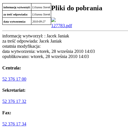
Pliki do pobrania
informację wytworzył:
Lilianna Sierek
za treść odpowiada:
Lilianna Sierek
data wytworzenia:
2010-09-27
127783.pdf
informację wytworzył: : Jacek Janiak
za treść odpowiada: Jacek Janiak
ostatnia modyfikacja:
data wytworzenia: wtorek, 28 września 2010 14:03
opublikowano: wtorek, 28 września 2010 14:03
Centrala:
52 376 17 00
Sekretariat:
52 376 17 32
Fax:
52 376 17 34