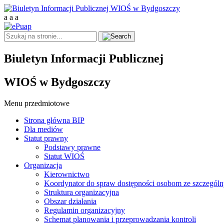
a
a
a
Biuletyn Informacji Publicznej
WIOŚ w Bydgoszczy
Menu przedmiotowe
Strona główna BIP
Dla mediów
Statut prawny
Podstawy prawne
Statut WIOŚ
Organizacja
Kierownictwo
Koordynator do spraw dostępności osobom ze szczegól
Struktura organizacyjna
Obszar działania
Regulamin organizacyjny
Schemat planowania i przeprowadzania kontroli