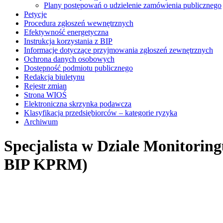
Plany postępowań o udzielenie zamówienia publicznego
Petycje
Procedura zgłoszeń wewnętrznych
Efektywność energetyczna
Instrukcja korzystania z BIP
Informacje dotyczące przyjmowania zgłoszeń zewnętrznych
Ochrona danych osobowych
Dostępność podmiotu publicznego
Redakcja biuletynu
Rejestr zmian
Strona WIOŚ
Elektroniczna skrzynka podawcza
Klasyfikacja przedsiębiorców – kategorie ryzyka
Archiwum
Specjalista w Dziale Monitorin
BIP KPRM)