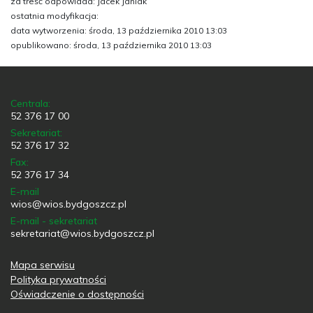
za treść odpowiada: Jacek Janiak
ostatnia modyfikacja:
data wytworzenia: środa, 13 października 2010 13:03
opublikowano: środa, 13 października 2010 13:03
Centrala:
52 376 17 00
Sekretariat:
52 376 17 32
Fax:
52 376 17 34
E-mail
wios@wios.bydgoszcz.pl
E-mail - sekretariat
sekretariat@wios.bydgoszcz.pl
Mapa serwisu
Polityka prywatności
Oświadczenie o dostępności