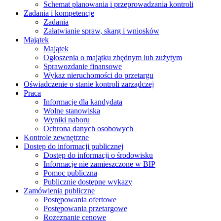
Schemat planowania i przeprowadzania kontroli
Zadania i kompetencje
Zadania
Załatwianie spraw, skarg i wniosków
Majątek
Majątek
Ogłoszenia o majątku zbędnym lub zużytym
Sprawozdanie finansowe
Wykaz nieruchomości do przetargu
Oświadczenie o stanie kontroli zarządczej
Praca
Informacje dla kandydata
Wolne stanowiska
Wyniki naboru
Ochrona danych osobowych
Kontrole zewnętrzne
Dostęp do informacji publicznej
Dostęp do informacji o środowisku
Informacje nie zamieszczone w BIP
Pomoc publiczna
Publicznie dostępne wykazy
Zamówienia publiczne
Postępowania ofertowe
Postępowania przetargowe
Rozeznanie cenowe