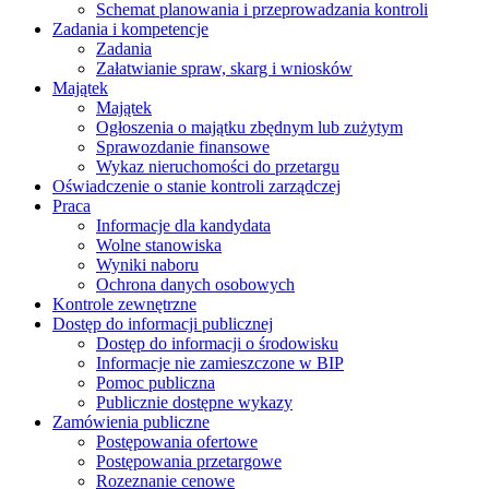
Schemat planowania i przeprowadzania kontroli
Zadania i kompetencje
Zadania
Załatwianie spraw, skarg i wniosków
Majątek
Majątek
Ogłoszenia o majątku zbędnym lub zużytym
Sprawozdanie finansowe
Wykaz nieruchomości do przetargu
Oświadczenie o stanie kontroli zarządczej
Praca
Informacje dla kandydata
Wolne stanowiska
Wyniki naboru
Ochrona danych osobowych
Kontrole zewnętrzne
Dostęp do informacji publicznej
Dostęp do informacji o środowisku
Informacje nie zamieszczone w BIP
Pomoc publiczna
Publicznie dostępne wykazy
Zamówienia publiczne
Postępowania ofertowe
Postępowania przetargowe
Rozeznanie cenowe