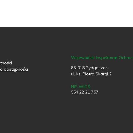
Wojewódzki Inspektorat Ochro
tności
85-018 Bydgoszcz
o dostępności
ul. ks. Piotra Skargi 2
NIP WIOŚ:
554 22 21 757