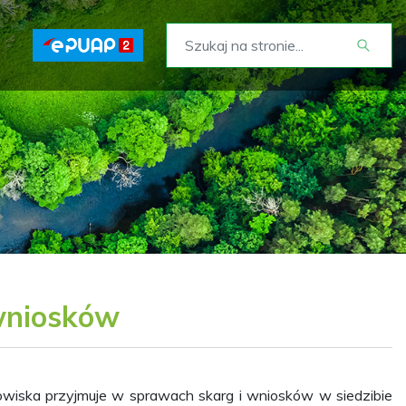
 wniosków
wiska przyjmuje w sprawach skarg i wniosków w siedzibie