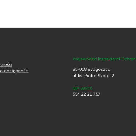
Wojewódzki Inspektorat Ochro
tności
85-018 Bydgoszcz
o dostępności
ul. ks. Piotra Skargi 2
NIP WIOŚ:
554 22 21 757