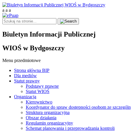
a
a
a
Biuletyn Informacji Publicznej
WIOŚ w Bydgoszczy
Menu przedmiotowe
Strona główna BIP
Dla mediów
Statut prawny
Podstawy prawne
Statut WIOŚ
Organizacja
Kierownictwo
Koordynator do spraw dostępności osobom ze szczegól
Struktura organizacyjna
Obszar działania
Regulamin organizacyjny
Schemat planowania i przeprowadzania kontroli