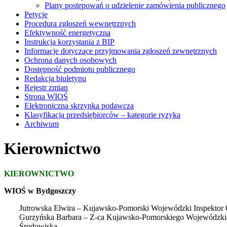
Plany postępowań o udzielenie zamówienia publicznego
Petycje
Procedura zgłoszeń wewnętrznych
Efektywność energetyczna
Instrukcja korzystania z BIP
Informacje dotyczące przyjmowania zgłoszeń zewnętrznych
Ochrona danych osobowych
Dostępność podmiotu publicznego
Redakcja biuletynu
Rejestr zmian
Strona WIOŚ
Elektroniczna skrzynka podawcza
Klasyfikacja przedsiębiorców – kategorie ryzyka
Archiwum
Kierownictwo
KIEROWNICTWO
WIOŚ w Bydgoszczy
Jutrowska Elwira – Kujawsko-Pomorski Wojewódzki Inspektor
Gurzyńska Barbara – Z-ca Kujawsko-Pomorskiego Wojewódzki
Środo