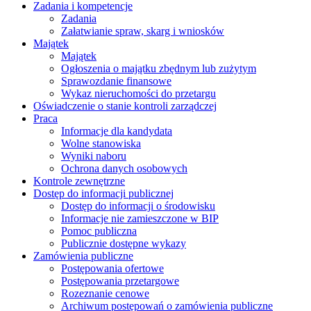
Zadania i kompetencje
Zadania
Załatwianie spraw, skarg i wniosków
Majątek
Majątek
Ogłoszenia o majątku zbędnym lub zużytym
Sprawozdanie finansowe
Wykaz nieruchomości do przetargu
Oświadczenie o stanie kontroli zarządczej
Praca
Informacje dla kandydata
Wolne stanowiska
Wyniki naboru
Ochrona danych osobowych
Kontrole zewnętrzne
Dostęp do informacji publicznej
Dostęp do informacji o środowisku
Informacje nie zamieszczone w BIP
Pomoc publiczna
Publicznie dostępne wykazy
Zamówienia publiczne
Postępowania ofertowe
Postępowania przetargowe
Rozeznanie cenowe
Archiwum postępowań o zamówienia publiczne