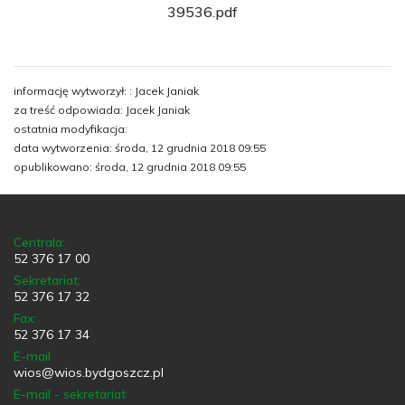
39536.pdf
informację wytworzył: : Jacek Janiak
za treść odpowiada: Jacek Janiak
ostatnia modyfikacja:
data wytworzenia: środa, 12 grudnia 2018 09:55
opublikowano: środa, 12 grudnia 2018 09:55
Centrala:
52 376 17 00
Sekretariat:
52 376 17 32
Fax:
52 376 17 34
E-mail
wios@wios.bydgoszcz.pl
E-mail - sekretariat