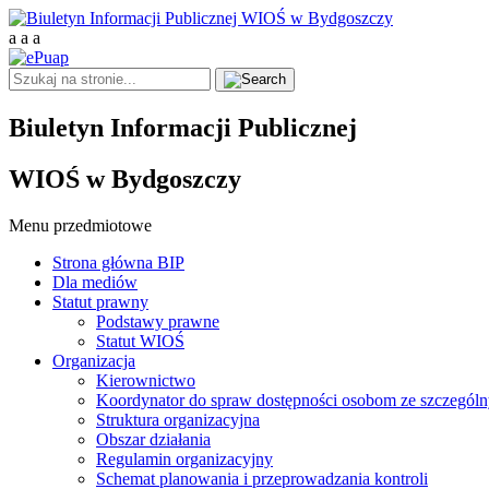
a
a
a
Biuletyn Informacji Publicznej
WIOŚ w Bydgoszczy
Menu przedmiotowe
Strona główna BIP
Dla mediów
Statut prawny
Podstawy prawne
Statut WIOŚ
Organizacja
Kierownictwo
Koordynator do spraw dostępności osobom ze szczegól
Struktura organizacyjna
Obszar działania
Regulamin organizacyjny
Schemat planowania i przeprowadzania kontroli