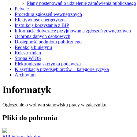
Plany postępowań o udzielenie zamówienia publicznego
Petycje
Procedura zgłoszeń wewnętrznych
Efektywność energetyczna
Instrukcja korzystania z BIP
Informacje dotyczące przyjmowania zgłoszeń zewnętrznych
Ochrona danych osobowych
Dostępność podmiotu publicznego
Redakcja biuletynu
Rejestr zmian
Strona WIOŚ
Elektroniczna skrzynka podawcza
Klasyfikacja przedsiębiorców – kategorie ryzyka
Archiwum
Informatyk
Ogłoszenie o wolnym stanowisku pracy w załączniku
Pliki do pobrania
BIP-informatyk.doc