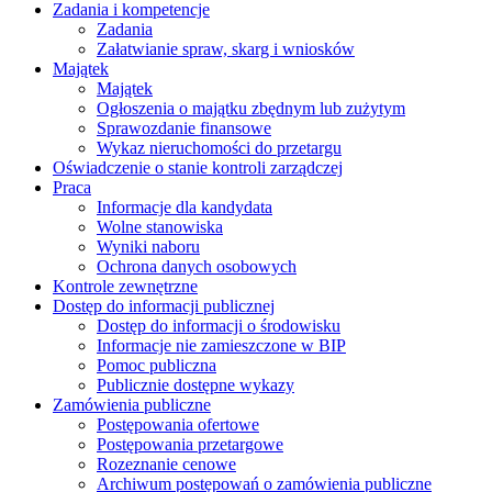
Zadania i kompetencje
Zadania
Załatwianie spraw, skarg i wniosków
Majątek
Majątek
Ogłoszenia o majątku zbędnym lub zużytym
Sprawozdanie finansowe
Wykaz nieruchomości do przetargu
Oświadczenie o stanie kontroli zarządczej
Praca
Informacje dla kandydata
Wolne stanowiska
Wyniki naboru
Ochrona danych osobowych
Kontrole zewnętrzne
Dostęp do informacji publicznej
Dostęp do informacji o środowisku
Informacje nie zamieszczone w BIP
Pomoc publiczna
Publicznie dostępne wykazy
Zamówienia publiczne
Postępowania ofertowe
Postępowania przetargowe
Rozeznanie cenowe
Archiwum postępowań o zamówienia publiczne