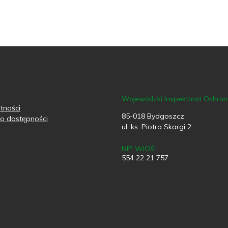
Wojewódzki Inspektorat Ochro
tności
85-018 Bydgoszcz
o dostępności
ul. ks. Piotra Skargi 2
NIP WIOŚ:
554 22 21 757