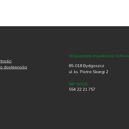
Wojewódzki Inspektorat Ochro
tności
85-018 Bydgoszcz
o dostępności
ul. ks. Piotra Skargi 2
NIP WIOŚ:
554 22 21 757