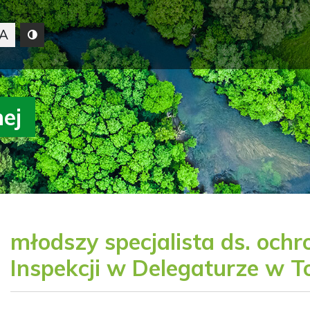
A
nej
młodszy specjalista ds. och
Inspekcji w Delegaturze w T