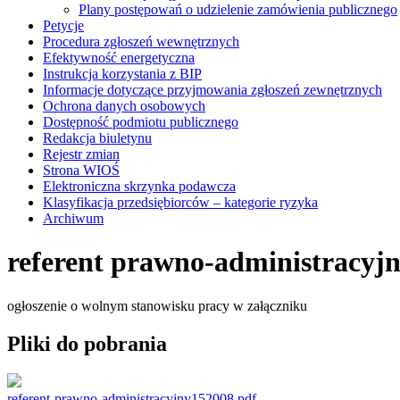
Plany postępowań o udzielenie zamówienia publicznego
Petycje
Procedura zgłoszeń wewnętrznych
Efektywność energetyczna
Instrukcja korzystania z BIP
Informacje dotyczące przyjmowania zgłoszeń zewnętrznych
Ochrona danych osobowych
Dostępność podmiotu publicznego
Redakcja biuletynu
Rejestr zmian
Strona WIOŚ
Elektroniczna skrzynka podawcza
Klasyfikacja przedsiębiorców – kategorie ryzyka
Archiwum
referent prawno-administracy
ogłoszenie o wolnym stanowisku pracy w załączniku
Pliki do pobrania
referent-prawno-administracyjny152008.pdf