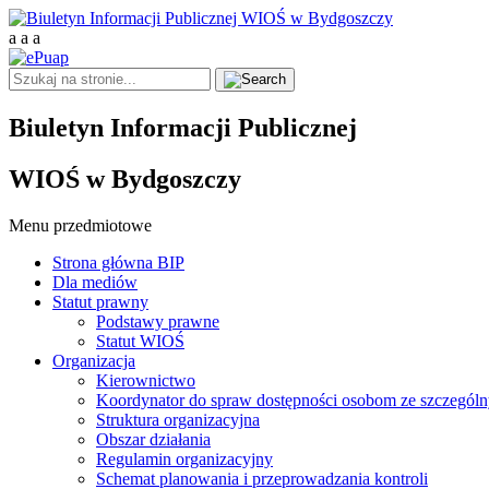
a
a
a
Biuletyn Informacji Publicznej
WIOŚ w Bydgoszczy
Menu przedmiotowe
Strona główna BIP
Dla mediów
Statut prawny
Podstawy prawne
Statut WIOŚ
Organizacja
Kierownictwo
Koordynator do spraw dostępności osobom ze szczegól
Struktura organizacyjna
Obszar działania
Regulamin organizacyjny
Schemat planowania i przeprowadzania kontroli