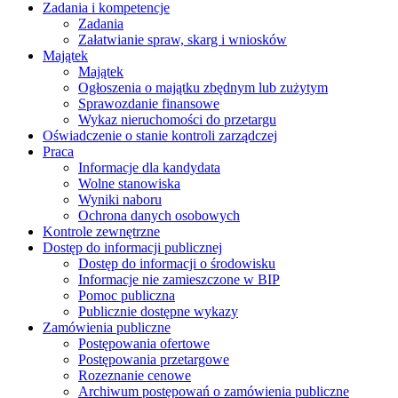
Zadania i kompetencje
Zadania
Załatwianie spraw, skarg i wniosków
Majątek
Majątek
Ogłoszenia o majątku zbędnym lub zużytym
Sprawozdanie finansowe
Wykaz nieruchomości do przetargu
Oświadczenie o stanie kontroli zarządczej
Praca
Informacje dla kandydata
Wolne stanowiska
Wyniki naboru
Ochrona danych osobowych
Kontrole zewnętrzne
Dostęp do informacji publicznej
Dostęp do informacji o środowisku
Informacje nie zamieszczone w BIP
Pomoc publiczna
Publicznie dostępne wykazy
Zamówienia publiczne
Postępowania ofertowe
Postępowania przetargowe
Rozeznanie cenowe
Archiwum postępowań o zamówienia publiczne