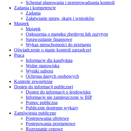
Schemat planowania i przeprowadzania kontroli
Zadania i kompetencje
Zadania
Załatwianie spraw, skarg i wniosków
Majątek
Majątek
Ogłoszenia o majątku zbędnym lub zużytym
Sprawozdanie finansowe
Wykaz nieruchomości do przetargu
Oświadczenie o stanie kontroli zarządczej
Praca
Informacje dla kandydata
Wolne stanowiska
Wyniki naboru
Ochrona danych osobowych
Kontrole zewnętrzne
Dostęp do informacji publicznej
Dostęp do informacji o środowisku
Informacje nie zamieszczone w BIP
Pomoc publiczna
Publicznie dostępne wykazy
Zamówienia publiczne
Postępowania ofertowe
Postępowania przetargowe
Rozeznanie cenowe