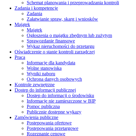
Schemat planowania i przeprowadzania kontroli
Zadania i kompetencje
Zadania
Załatwianie spraw, skarg i wniosków
Majątek
Majątek
Ogłoszenia o majątku zbędnym lub zużytym
Sprawozdanie finansowe
Wykaz nieruchomości do przetargu
Oświadczenie o stanie kontroli zarządczej
Praca
Informacje dla kandydata
Wolne stanowiska
Wyniki naboru
Ochrona danych osobowych
Kontrole zewnętrzne
Dostęp do informacji publicznej
Dostęp do informacji o środowisku
Informacje nie zamieszczone w BIP
Pomoc publiczna
Publicznie dostępne wykazy
Zamówienia publiczne
Postępowania ofertowe
Postępowania przetargowe
Rozeznanie cenowe