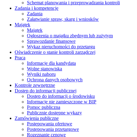
Schemat planowania i przeprowadzania kontroli
Zadania i kompetencje
Zadania
Załatwianie spraw, skarg i wniosków
Majątek
Majątek
Ogłoszenia o majątku zbędnym lub zużytym
Sprawozdanie finansowe
Wykaz nieruchomości do przetargu
Oświadczenie o stanie kontroli zarządczej
Praca
Informacje dla kandydata
Wolne stanowiska
Wyniki naboru
Ochrona danych osobowych
Kontrole zewnętrzne
Dostęp do informacji publicznej
Dostęp do informacji o środowisku
Informacje nie zamieszczone w BIP
Pomoc publiczna
Publicznie dostępne wykazy
Zamówienia publiczne
Postępowania ofertowe
Postępowania przetargowe
Rozeznanie cenowe