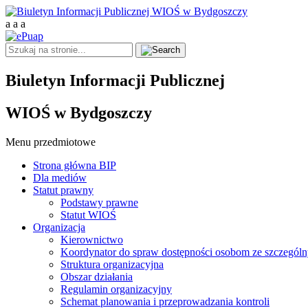
a
a
a
Biuletyn Informacji Publicznej
WIOŚ w Bydgoszczy
Menu przedmiotowe
Strona główna BIP
Dla mediów
Statut prawny
Podstawy prawne
Statut WIOŚ
Organizacja
Kierownictwo
Koordynator do spraw dostępności osobom ze szczegól
Struktura organizacyjna
Obszar działania
Regulamin organizacyjny
Schemat planowania i przeprowadzania kontroli