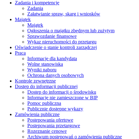
Zadania i kompetencje
Zadania
Załatwianie spraw, skarg i wniosków
Majątek
Majątek
Ogłoszenia o majątku zbędnym lub zużytym
Sprawozdanie finansowe
Wykaz nieruchomości do przetargu
Oświadczenie o stanie kontroli zarządczej
Praca
Informacje dla kandydata
Wolne stanowiska
Wyniki naboru
Ochrona danych osobowych
Kontrole zewnętrzne
Dostęp do informacji publicznej
Dostęp do informacji o środowisku
Informacje nie zamieszczone w BIP
Pomoc publiczna
Publicznie dostępne wykazy
Zamówienia publiczne
Postępowania ofertowe
Postępowania przetargowe
Rozeznanie cenowe
Archiwum postępowań o zamówienia publiczne