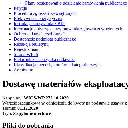
Plany postępowań o udzielenie zamówienia publicznego
Petycje
Procedura zgłoszeń wewnętrznych
Efektywność energetyczna
Instrukcja korzystania z BIP
Informacje dotyczące przyjmowania zgłoszeń zewnętrznych
Ochrona danych osobowych
Dostępność podmiotu publicznego
Redakcja biuletynu
Rejestr zmian
Strona WIOŚ
Elektroniczna skrzynka podawcza
Klasyfikacja przedsiębiorców – kategorie ryzyka
Archiwum
Dostawę materiałów eksploatac
Nr sprawy:
WIOŚ-WP.272.10.2020
Wartość szacunkowa w odniesieniu do kwoty na podstawie ustawy z 
Termin:
01.12.2020
Tryb:
Zapytanie ofertowe
Pliki do pobrania