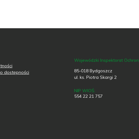
Wojewódzki Inspektorat Ochro
tności
85-018 Bydgoszcz
o dostępności
ul. ks. Piotra Skargi 2
NIP WIOŚ:
554 22 21 757