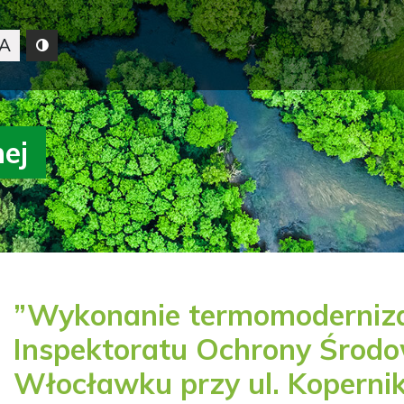
A
nej
”Wykonanie termomoderniza
Inspektoratu Ochrony Środo
Włocławku przy ul. Koperni