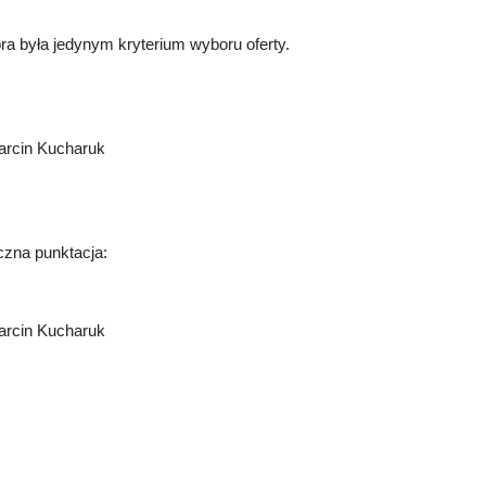
ra była jedynym kryterium wyboru oferty.
rcin Kucharuk
czna punktacja:
rcin Kucharuk