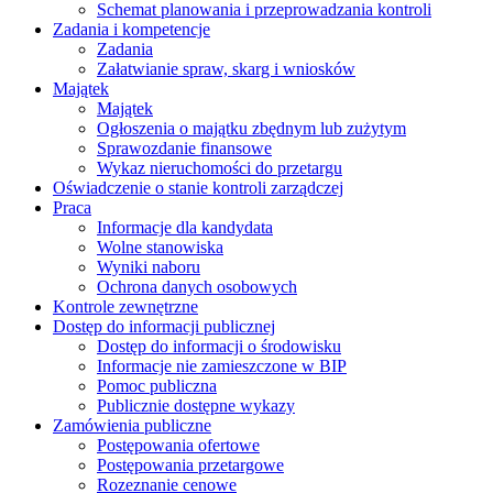
Schemat planowania i przeprowadzania kontroli
Zadania i kompetencje
Zadania
Załatwianie spraw, skarg i wniosków
Majątek
Majątek
Ogłoszenia o majątku zbędnym lub zużytym
Sprawozdanie finansowe
Wykaz nieruchomości do przetargu
Oświadczenie o stanie kontroli zarządczej
Praca
Informacje dla kandydata
Wolne stanowiska
Wyniki naboru
Ochrona danych osobowych
Kontrole zewnętrzne
Dostęp do informacji publicznej
Dostęp do informacji o środowisku
Informacje nie zamieszczone w BIP
Pomoc publiczna
Publicznie dostępne wykazy
Zamówienia publiczne
Postępowania ofertowe
Postępowania przetargowe
Rozeznanie cenowe