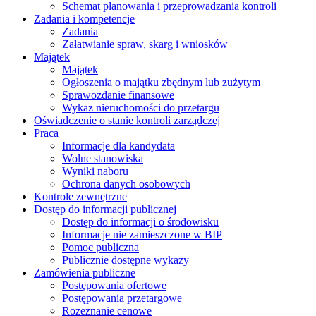
Schemat planowania i przeprowadzania kontroli
Zadania i kompetencje
Zadania
Załatwianie spraw, skarg i wniosków
Majątek
Majątek
Ogłoszenia o majątku zbędnym lub zużytym
Sprawozdanie finansowe
Wykaz nieruchomości do przetargu
Oświadczenie o stanie kontroli zarządczej
Praca
Informacje dla kandydata
Wolne stanowiska
Wyniki naboru
Ochrona danych osobowych
Kontrole zewnętrzne
Dostęp do informacji publicznej
Dostęp do informacji o środowisku
Informacje nie zamieszczone w BIP
Pomoc publiczna
Publicznie dostępne wykazy
Zamówienia publiczne
Postępowania ofertowe
Postępowania przetargowe
Rozeznanie cenowe