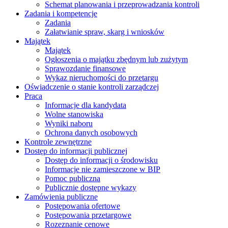
Schemat planowania i przeprowadzania kontroli
Zadania i kompetencje
Zadania
Załatwianie spraw, skarg i wniosków
Majątek
Majątek
Ogłoszenia o majątku zbędnym lub zużytym
Sprawozdanie finansowe
Wykaz nieruchomości do przetargu
Oświadczenie o stanie kontroli zarządczej
Praca
Informacje dla kandydata
Wolne stanowiska
Wyniki naboru
Ochrona danych osobowych
Kontrole zewnętrzne
Dostęp do informacji publicznej
Dostęp do informacji o środowisku
Informacje nie zamieszczone w BIP
Pomoc publiczna
Publicznie dostępne wykazy
Zamówienia publiczne
Postępowania ofertowe
Postępowania przetargowe
Rozeznanie cenowe