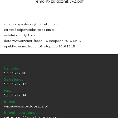
remont-zalacznik3-2.pdf
informację wytworzył: : Jacek Janiak
za treść odpowiada: Jacek Janiak
ostatnia modyfikacja:
data wytworzenia: środa, 16 listopada 2016 13:15
opublikowano: środa, 16 listopada 2016 13:15
Centrala:
52 376 17 00
Sekretariat:
52 376 17 32
Fax:
52 376 17 34
E-mail
wios@wios.bydgoszcz.pl
E-mail - sekretariat
sekretariat@wios.bydgoszcz.pl