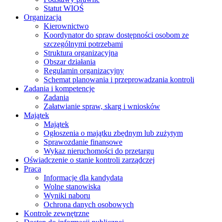
Statut WIOŚ
Organizacja
Kierownictwo
Koordynator do spraw dostępności osobom ze
szczególnymi potrzebami
Struktura organizacyjna
Obszar działania
Regulamin organizacyjny
Schemat planowania i przeprowadzania kontroli
Zadania i kompetencje
Zadania
Załatwianie spraw, skarg i wniosków
Majątek
Majątek
Ogłoszenia o majątku zbędnym lub zużytym
Sprawozdanie finansowe
Wykaz nieruchomości do przetargu
Oświadczenie o stanie kontroli zarządczej
Praca
Informacje dla kandydata
Wolne stanowiska
Wyniki naboru
Ochrona danych osobowych
Kontrole zewnętrzne