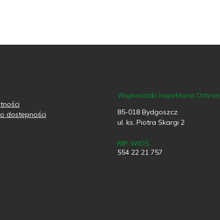
Wojewódzki Inspektorat Ochro
tności
85-018 Bydgoszcz
o dostępności
ul. ks. Piotra Skargi 2
NIP WIOŚ:
554 22 21 757